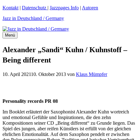
Zum
Kontakt
|
Datenschutz
|
Jazzpages Info
|
Autoren
Inhalt
Jazz in Deutschland / Germany
springen
Menü
Alexander „Sandi“ Kuhn / Kuhnstoff –
Being different
10. April 2021
10. Oktober 2013
von
Klaus Mümpfer
Personality records PR 08
Im Booklet erläutert der Saxophonist Alexander Kuhn wortreich
und emotional Gefühle und Inspirationen, die den zehn
Kompositionen seiner CD „Being different“ zu Grunde liegen. Das
Spiel des jungen, aber reifen Künstlers ist erfüllt von der gleichen
ehrlichen Emotionalität. Auf dem Saxophon pendelt er zwischen
den Polen expressiver Bebop-Tradition und lyrischer Verträumtheit.