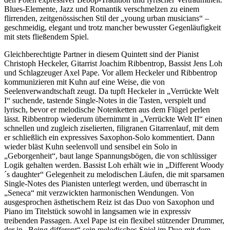
Blues-Elemente, Jazz und Romantik verschmelzen zu einem
flirrenden, zeitgenössischen Stil der „young urban musicians“ –
geschmeidig, elegant und trotz mancher bewusster Gegenläufigkeit
mit stets fließendem Spiel.
Gleichberechtigte Partner in diesem Quintett sind der Pianist
Christoph Heckeler, Gitarrist Joachim Ribbentrop, Bassist Jens Loh
und Schlagzeuger Axel Pape. Vor allem Heckeler und Ribbentrop
kommunizieren mit Kuhn auf eine Weise, die von
Seelenverwandtschaft zeugt. Da tupft Heckeler in „Verrückte Welt
I“ suchende, tastende Single-Notes in die Tasten, verspielt und
lyrisch, bevor er melodische Notenketten aus dem Flügel perlen
lässt. Ribbentrop wiederum übernimmt in „Verrückte Welt II“ einen
schnellen und zugleich ziselierten, filigranen Gitarrenlauf, mit dem
er schließlich ein expressives Saxophon-Solo kommentiert. Dann
wieder bläst Kuhn seelenvoll und sensibel ein Solo in
„Geborgenheit“, baut lange Spannungsbögen, die von schlüssiger
Logik gehalten werden. Bassist Loh erhält wie in „Different Woody
´s daughter“ Gelegenheit zu melodischen Läufen, die mit sparsamen
Single-Notes des Pianisten unterlegt werden, und überrascht in
„Seneca“ mit verzwickten harmonischen Wendungen. Von
ausgesprochen ästhetischem Reiz ist das Duo von Saxophon und
Piano im Titelstück sowohl in langsamen wie in expressiv
treibenden Passagen. Axel Pape ist ein flexibel stützender Drummer,
der in „Being different“ sein melodisches Spiel im Duo mit dem