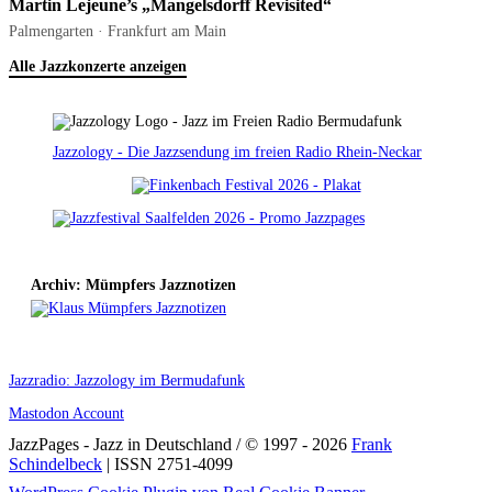
Martin Lejeune’s „Mangelsdorff Revisited“
Palmengarten · Frankfurt am Main
Alle Jazzkonzerte anzeigen
Jazzology - Die Jazzsendung im freien Radio Rhein-Neckar
Archiv: Mümpfers Jazznotizen
Jazzradio: Jazzology im Bermudafunk
Mastodon Account
JazzPages - Jazz in Deutschland / © 1997 - 2026
Frank
Schindelbeck
| ISSN 2751-4099
Scroll