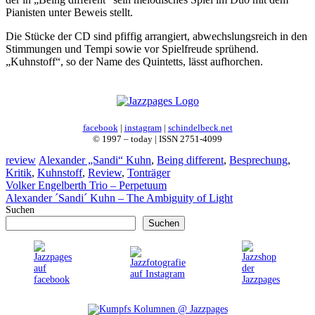
Pianisten unter Beweis stellt.
Die Stücke der CD sind pfiffig arrangiert, abwechslungsreich in den
Stimmungen und Tempi sowie vor Spielfreude sprühend.
„Kuhnstoff“, so der Name des Quintetts, lässt aufhorchen.
facebook
|
instagram
|
schindelbeck.net
© 1997 – today | ISSN 2751-4099
Kategorien
Schlagwörter
review
Alexander „Sandi“ Kuhn
,
Being different
,
Besprechung
,
Kritik
,
Kuhnstoff
,
Review
,
Tonträger
Volker Engelberth Trio – Perpetuum
Alexander ´Sandi´ Kuhn – The Ambiguity of Light
Suchen
Suchen