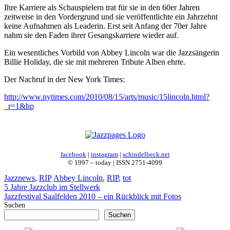
Ihre Karriere als Schauspielern trat für sie in den 60er Jahren
zeitweise in den Vordergrund und sie veröffentlichte ein Jahrzehnt
keine Aufnahmen als Leaderin. Erst seit Anfang der 70er Jahre
nahm sie den Faden ihrer Gesangskarriere wieder auf.
Ein wesentliches Vorbild von Abbey Lincoln war die Jazzsängerin
Billie Holiday, die sie mit mehreren Tribute Alben ehrte.
Der Nachruf in der New York Times:
http://www.nytimes.com/2010/08/15/arts/music/15lincoln.html?
_r=1&hp
facebook
|
instagram
|
schindelbeck.net
© 1997 – today | ISSN 2751-4099
Kategorien
Schlagwörter
Jazznews
,
RIP
Abbey Lincoln
,
RIP
,
tot
5 Jahre Jazzclub im Stellwerk
Jazzfestival Saalfelden 2010 – ein Rückblick mit Fotos
Suchen
Suchen