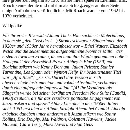
Ihre große Zeit begann ab 1957 als sie ihren späteren Ehemann Max
Roach kennenlernte und mit ihm als Schlagzeuger an ihrer Seite
einige Aufnahmen veröffentlichte. Mit Roach war sie von 1962 bis
1970 verheiratet.
Wikipedia:
Für ihr erstes Riverside-Album That’s Him suchte sie Material aus,
in dem sie „den Geist des (…) Stroms schwarzer Sängerinnen der
1920er und 1930er Jahre heraufbeschwor – Ethel Waters, Elizabeth
Welch und die selbst niemals aufgenommene Florence Mills – der
ersten schwarzen Frauen, denen man ihre Würde genommen hatte“
Höhepunkt der Riverside-LPs war Abbey Is Blue (1959) mit
Begleitmusikern wie Kenny Dorham, Julian Priester, Stanley
Turrentine, Les Spann oder Wynton Kelly. Ihr bedeutendster Titel
war „Afro Blue“; „sie strukturiert ihre Version in sich
abwechselnde instrumentale und vokale Abschnitte, verbunden
durch eine aufregende Improvisation.“[4] Ihr Vermögen als
Sängerin wurde bei seiner berühmten Freedom Now Suite (Candid,
1960) deutlich, die für das verstärkte politische Engagement von
Jazzmusikern und speziell Abbey Lincolns in den 1960er Jahren
steht. 1961 erschien ihr Album Straight Ahead bei Candid. Lincoln
arbeitete daneben unter anderem mit Jazzmusikern wie Sonny
Rollins, Eric Dolphy, Mal Waldron, Coleman Hawkins, Jackie
McLean, Clark Terry, Miles Davis und Stan Getz.