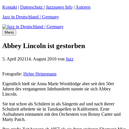
Zum
Kontakt
|
Datenschutz
|
Jazzpages Info
|
Autoren
Inhalt
Jazz in Deutschland / Germany
springen
Menü
Abbey Lincoln ist gestorben
5. April 2021
14. August 2010
von
Jazz
Fotografie:
Helge Heinemann
Eigentlich hieß sie Anna Marie Wooldridge aber seit den 50er
Jahren des vergangenen Jahrhunderts nannte sie sich Abbey
Lincoln.
Sie trat schon als Schülern in als Sängerin auf und nach iherer
Schulzeit arbeitete sie in Tanzkapellen in Kalifornien. Erste
Aufnahmen entstanten mit den Orchestern von Benny Carter und
Marty Paich.