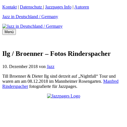
Zum
Kontakt
|
Datenschutz
|
Jazzpages Info
|
Autoren
Inhalt
Jazz in Deutschland / Germany
springen
Menü
Ilg / Broenner – Fotos Rinderspacher
10. Dezember 2018
von
Jazz
Till Broenner & Dieter Ilg sind derzeit auf „Nightfall“ Tour und
waren am am 08.12.2018 im Mannheimer Rosengarten.
Manfred
Rinderspacher
fotografierte für Jazzpages.