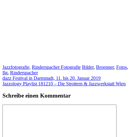
Kategorien
Schlagwörter
Jazzfotografie
,
Rinderspacher Fotografie
Bilder
,
Broenner
,
Fotos
,
Ilg
,
Rinderspacher
dazz Festival in Darmstadt, 11. bis 20. Januar 2019
Jazzology Playlist 181210 – Die Strottern & Jazzwerkstatt Wien
Schreibe einen Kommentar
Kommentar