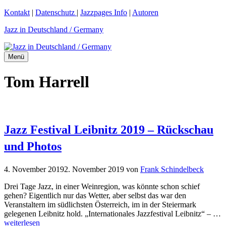
Zum
Kontakt
|
Datenschutz
|
Jazzpages Info
|
Autoren
Inhalt
Jazz in Deutschland / Germany
springen
Menü
Tom Harrell
Jazz Festival Leibnitz 2019 – Rückschau
und Photos
4. November 2019
2. November 2019
von
Frank Schindelbeck
Drei Tage Jazz, in einer Weinregion, was könnte schon schief
gehen? Eigentlich nur das Wetter, aber selbst das war den
Veranstaltern im südlichsten Österreich, im in der Steiermark
gelegenen Leibnitz hold. „Internationales Jazzfestival Leibnitz“ – …
weiterlesen