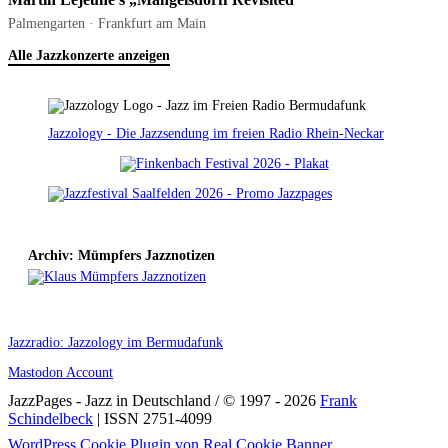
Palmengarten · Frankfurt am Main
Alle Jazzkonzerte anzeigen
Jazzology - Die Jazzsendung im freien Radio Rhein-Neckar
Archiv: Mümpfers Jazznotizen
Jazzradio: Jazzology im Bermudafunk
Mastodon Account
JazzPages - Jazz in Deutschland / © 1997 - 2026
Frank
Schindelbeck
| ISSN 2751-4099
Scroll
WordPress Cookie Plugin von Real Cookie Banner