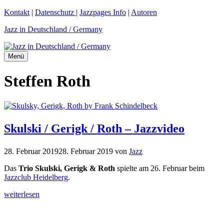
Zum
Kontakt
|
Datenschutz
|
Jazzpages Info
|
Autoren
Inhalt
Jazz in Deutschland / Germany
springen
Menü
Steffen Roth
Skulski / Gerigk / Roth – Jazzvideo
28. Februar 2019
28. Februar 2019
von
Jazz
Das
Trio Skulski, Gerigk & Roth
spielte am 26. Februar beim
Jazzclub Heidelberg
.
weiterlesen