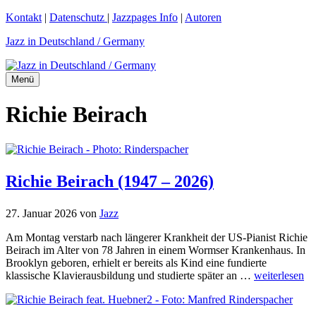
Zum
Kontakt
|
Datenschutz
|
Jazzpages Info
|
Autoren
Inhalt
Jazz in Deutschland / Germany
springen
Menü
Richie Beirach
Richie Beirach (1947 – 2026)
27. Januar 2026
von
Jazz
Am Montag verstarb nach längerer Krankheit der US-Pianist Richie
Beirach im Alter von 78 Jahren in einem Wormser Krankenhaus. In
Brooklyn geboren, erhielt er bereits als Kind eine fundierte
klassische Klavierausbildung und studierte später an …
weiterlesen