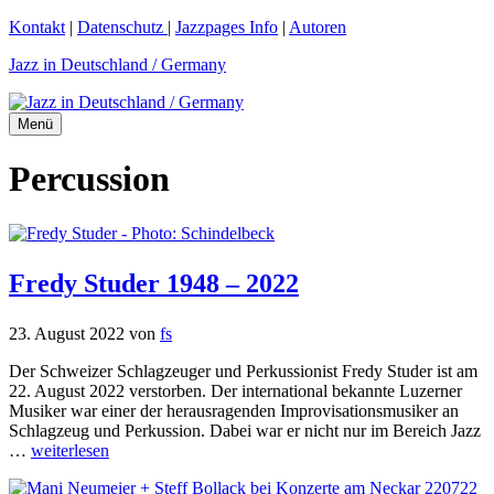
Zum
Kontakt
|
Datenschutz
|
Jazzpages Info
|
Autoren
Inhalt
Jazz in Deutschland / Germany
springen
Menü
Percussion
Fredy Studer 1948 – 2022
23. August 2022
von
fs
Der Schweizer Schlagzeuger und Perkussionist Fredy Studer ist am
22. August 2022 verstorben. Der international bekannte Luzerner
Musiker war einer der herausragenden Improvisationsmusiker an
Schlagzeug und Perkussion. Dabei war er nicht nur im Bereich Jazz
…
weiterlesen