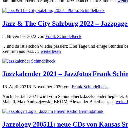
JamminSoundMoon SongFreedom Jazz DanceChant Samm …
weite
Jazz & The City Salzburg 2022 – Jazzpage
5. November 2022
von
Frank Schindelbeck
…und da ist’s schon wieder passiert: Drei Tage und einige Stunden be
Zentrum aus Jazz …
weiterlesen
Jazzkalender 2021 – Jazzfotos Frank Schi
18. April 2021
8. November 2020
von
Frank Schindelbeck
Auch das Jahr 2021 wird vom Schindelbeck Jazzkalender begleitet. J
Mahall, Max Andrzejewski, BROM, Alexander Beierbach, …
weiter
Jazzology 200511: neue CDs von Kansas Sm