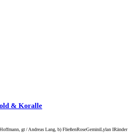
old & Koralle
as Hoffmann, gt / Andreas Lang, b) FließenRoseGeminiLylan IRänder