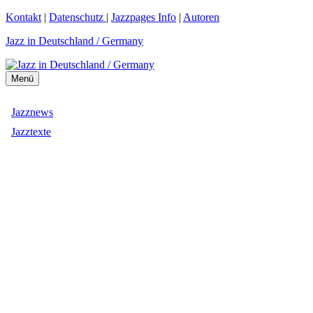
Zum
Kontakt
|
Datenschutz
|
Jazzpages Info
|
Autoren
Inhalt
Jazz in Deutschland / Germany
springen
Menü
Jazznews
Jazztexte