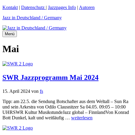
Zum
Kontakt
|
Datenschutz
|
Jazzpages Info
|
Autoren
Inhalt
Jazz in Deutschland / Germany
springen
Menü
Mai
SWR Jazzprogramm Mai 2024
15. April 2024
von
fs
Tipp: am 22.5. die Sendung Botschafter aus dem Weltall – Sun Ra
und sein Arkestra von Odilo Clausnitzer Sa 04.05. 09:05 – 10:00
UHRSWR Kultur MusikstundeJazz global – FinnlandVon Konrad
Bott Dunkel, kalt und weitläufig …
weiterlesen