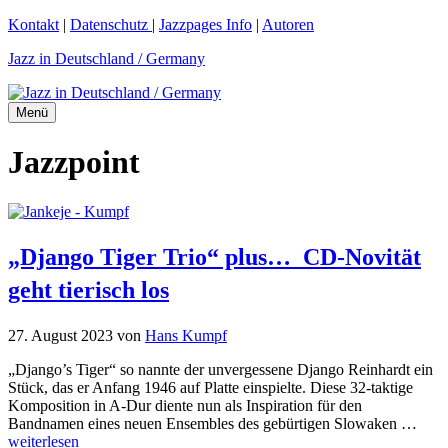
Zum
Kontakt
|
Datenschutz
|
Jazzpages Info
|
Autoren
Inhalt
Jazz in Deutschland / Germany
springen
Menü
Jazzpoint
„Django Tiger Trio“ plus… CD-Novität
geht tierisch los
27. August 2023
von
Hans Kumpf
„Django’s Tiger“ so nannte der unvergessene Django Reinhardt ein
Stück, das er Anfang 1946 auf Platte einspielte. Diese 32-taktige
Komposition in A-Dur diente nun als Inspiration für den
Bandnamen eines neuen Ensembles des gebürtigen Slowaken …
weiterlesen