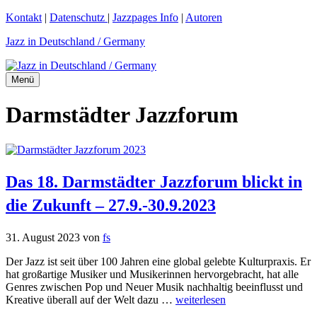
Zum
Kontakt
|
Datenschutz
|
Jazzpages Info
|
Autoren
Inhalt
Jazz in Deutschland / Germany
springen
Menü
Darmstädter Jazzforum
Das 18. Darmstädter Jazzforum blickt in
die Zukunft – 27.9.-30.9.2023
31. August 2023
von
fs
Der Jazz ist seit über 100 Jahren eine global gelebte Kulturpraxis. Er
hat großartige Musiker und Musikerinnen hervorgebracht, hat alle
Genres zwischen Pop und Neuer Musik nachhaltig beeinflusst und
Kreative überall auf der Welt dazu …
weiterlesen