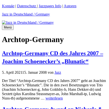
Zum
Kontakt
|
Datenschutz
|
Jazzpages Info
|
Autoren
Inhalt
Jazz in Deutschland / Germany
springen
Menü
Archtop-Germany
Archtop-Germany CD des Jahres 2007 –
Joachim Schoenecker’s „Blunatic“
5. April 2021
15. Januar 2008
von
Jazz
Der Titel “Archtop-Germany CD des Jahres 2007” geht an Joachim
Schoenecker’s “Blunatic”. Die in den zwei Besetzungen von Trio
(Joachim Schoenecker-g, John Goldsby-b, Hans Dekker-dr) und
Sextett (plus Karolina Strassmayer-as, John Marshall-tp, Ludwig
Nuss-tb) aufgenommene …
weiterlesen