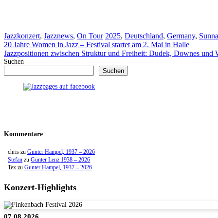
Kategorien
Schlagwörter
Jazzkonzert
,
Jazznews
,
On Tour
2025
,
Deutschland
,
Germany
,
Sunna
20 Jahre Women in Jazz – Festival startet am 2. Mai in Halle
Jazzpositionen zwischen Struktur und Freiheit: Dudek, Downes und 
Suchen
Suchen
Kommentare
chris
zu
Gunter Hampel, 1937 – 2026
Stefan
zu
Günter Lenz 1938 – 2026
Tex
zu
Gunter Hampel, 1937 – 2026
Konzert-Highlights
07.08.2026