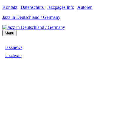
Zum
Kontakt
|
Datenschutz
|
Jazzpages Info
|
Autoren
Inhalt
Jazz in Deutschland / Germany
springen
Menü
Jazznews
Jazztexte