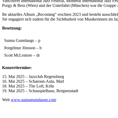
Vancouver International Jazz Festival, Montreal International Jazz Fe
Porgy & Bess (Wien) und der Unterfahrt (München) war die Gruppe 
Ihr aktuelles Album „Becoming“ erschien 2023 und besteht ausschli
Sie engagiert sich zudem für die Sichtbarkeit von Musikerinnen im J
Besetzung:
Sunna Gunnlaugs – p
Þorgrímur Jónsson – b
Scott McLemore – dr
Konzerttermine:
15. Mai 2025 – Jazzclub Regensburg
16. Mai 2025 – Scharoun-Aula, Marl
18. Mai 2025 – The Loft, Köln
19. Mai 2025 – Schauspielhaus, Bergneustadt
Web
www.sunnagunnlaugs.com