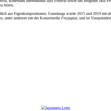
stival, Rotterdam International Jazz Festival sowie das Belgrade Jazz 
zu hören.
eßlich aus Eigenkompositionen. Gunnlaugs wurde 2015 und 2019 mit dem
azz, unter anderem mit der Konzertreihe
Freyjujazz
, und ist Vizepräsid