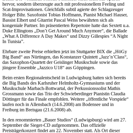
hervor, sondern überzeugte auch mit professionellem Feeling und
Scat-Improvisationen. Gleichfalls subtil agierte der Schlagzeuger
Holger Bihr. Saxofonist Tobias Hoffmann, Pianist Michael Hauser,
Bassist Elbert und Gitarrist Pascal Weiss bewährten sich als
kongeniale Partner. Im präsentierten Repertoire hatte das Sextett u.a.
Duke Ellingtons „Don’t Get Around Much Anymore“, die Ballade
„What A Difference A Day Makes“ und Dizzy Gillespies “A Night
In Tunisia”.
Ehrbare zweite Preise erhielten jetzt im Stuttgarter BIX die „HöGy
Big Band“ aus Nürtingen, das Konstanzer Quintett „Jazz’n’Class“,
das Saxophon-Quartett der Geislinger Musikschule sowie das
jüngere Ensemble „Jazzico U18“ aus Göppingen.
Beim ersten Regionalentscheid in Ludwigsburg hatten sich bereits
die Big Bands des Karlsruher Helmholtz-Gymnasiums und der
Musikschule Marbach-Bottwartal, der Perkussionssolist Mathis
Grossmann sowie das Trio der Schwieberdinger Pianistin Claudia
Döttinger für das Finale empfohlen. Weitere „öffentliche Vorspiele“
laufen noch in Allensbach (14.6.2008) am Bodensee und in
Freiburg im Breisgau (21.6.2008) ab.
In den renommierten „Bauer Studios“ (Ludwigsburg) wird am 27.
September die Sieger-CD aufgenommen. Das offizielle
Preisträgerkonzert findet am 22. November statt. Als Ort dieser