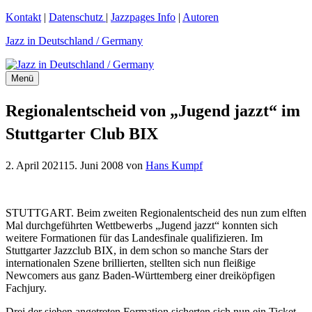
Zum
Kontakt
|
Datenschutz
|
Jazzpages Info
|
Autoren
Inhalt
Jazz in Deutschland / Germany
springen
Menü
Regionalentscheid von „Jugend jazzt“ im
Stuttgarter Club BIX
2. April 2021
15. Juni 2008
von
Hans Kumpf
STUTTGART. Beim zweiten Regionalentscheid des nun zum elften
Mal durchgeführten Wettbewerbs „Jugend jazzt“ konnten sich
weitere Formationen für das Landesfinale qualifizieren. Im
Stuttgarter Jazzclub BIX, in dem schon so manche Stars der
internationalen Szene brillierten, stellten sich nun fleißige
Newcomers aus ganz Baden-Württemberg einer dreiköpfigen
Fachjury.
Drei der sieben angetreten Formation sicherten sich nun ein Ticket