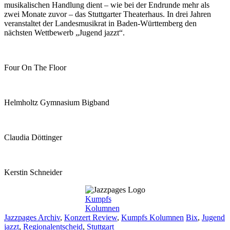
musikalischen Handlung dient – wie bei der Endrunde mehr als
zwei Monate zuvor – das Stuttgarter Theaterhaus. In drei Jahren
veranstaltet der Landesmusikrat in Baden-Württemberg den
nächsten Wettbewerb „Jugend jazzt“.
Four On The Floor
Helmholtz Gymnasium Bigband
Claudia Döttinger
Kerstin Schneider
Kumpfs
Kolumnen
Kategorien
Schlagwörter
Jazzpages Archiv
,
Konzert Review
,
Kumpfs Kolumnen
Bix
,
Jugend
jazzt
,
Regionalentscheid
,
Stuttgart