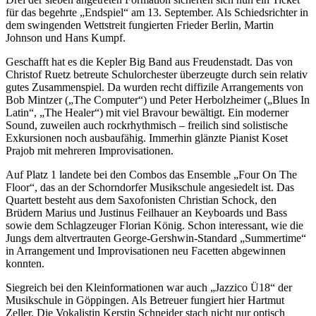
für das begehrte „Endspiel“ am 13. September. Als Schiedsrichter in
dem swingenden Wettstreit fungierten Frieder Berlin, Martin
Johnson und Hans Kumpf.
Geschafft hat es die Kepler Big Band aus Freudenstadt. Das von
Christof Ruetz betreute Schulorchester überzeugte durch sein relativ
gutes Zusammenspiel. Da wurden recht diffizile Arrangements von
Bob Mintzer („The Computer“) und Peter Herbolzheimer („Blues In
Latin“, „The Healer“) mit viel Bravour bewältigt. Ein moderner
Sound, zuweilen auch rockrhythmisch – freilich sind solistische
Exkursionen noch ausbaufähig. Immerhin glänzte Pianist Koset
Prajob mit mehreren Improvisationen.
Auf Platz 1 landete bei den Combos das Ensemble „Four On The
Floor“, das an der Schorndorfer Musikschule angesiedelt ist. Das
Quartett besteht aus dem Saxofonisten Christian Schock, den
Brüdern Marius und Justinus Feilhauer an Keyboards und Bass
sowie dem Schlagzeuger Florian König. Schon interessant, wie die
Jungs dem altvertrauten George-Gershwin-Standard „Summertime“
in Arrangement und Improvisationen neu Facetten abgewinnen
konnten.
Siegreich bei den Kleinformationen war auch „Jazzico Ü18“ der
Musikschule in Göppingen. Als Betreuer fungiert hier Hartmut
Zeller. Die Vokalistin Kerstin Schneider stach nicht nur optisch