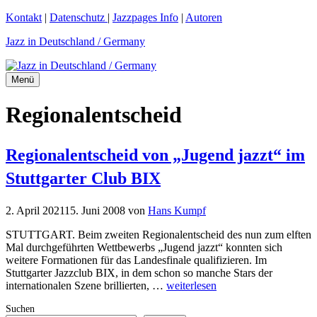
Zum
Kontakt
|
Datenschutz
|
Jazzpages Info
|
Autoren
Inhalt
Jazz in Deutschland / Germany
springen
Menü
Regionalentscheid
Regionalentscheid von „Jugend jazzt“ im
Stuttgarter Club BIX
2. April 2021
15. Juni 2008
von
Hans Kumpf
STUTTGART. Beim zweiten Regionalentscheid des nun zum elften
Mal durchgeführten Wettbewerbs „Jugend jazzt“ konnten sich
weitere Formationen für das Landesfinale qualifizieren. Im
Stuttgarter Jazzclub BIX, in dem schon so manche Stars der
internationalen Szene brillierten, …
weiterlesen
Suchen