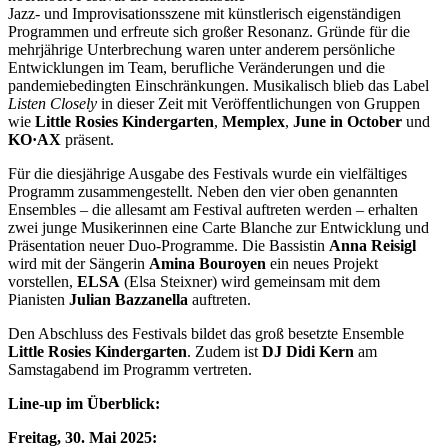
Jazz- und Improvisationsszene mit künstlerisch eigenständigen
Programmen und erfreute sich großer Resonanz. Gründe für die
mehrjährige Unterbrechung waren unter anderem persönliche
Entwicklungen im Team, berufliche Veränderungen und die
pandemiebedingten Einschränkungen. Musikalisch blieb das Label
Listen Closely
in dieser Zeit mit Veröffentlichungen von Gruppen
wie
Little Rosies Kindergarten
,
Memplex
,
June in October
und
KO·AX
präsent.
Für die diesjährige Ausgabe des Festivals wurde ein vielfältiges
Programm zusammengestellt. Neben den vier oben genannten
Ensembles – die allesamt am Festival auftreten werden – erhalten
zwei junge Musikerinnen eine Carte Blanche zur Entwicklung und
Präsentation neuer Duo-Programme. Die Bassistin
Anna Reisigl
wird mit der Sängerin
Amina Bouroyen
ein neues Projekt
vorstellen,
ELSA
(Elsa Steixner) wird gemeinsam mit dem
Pianisten
Julian Bazzanella
auftreten.
Den Abschluss des Festivals bildet das groß besetzte Ensemble
Little Rosies Kindergarten
. Zudem ist
DJ Didi Kern
am
Samstagabend im Programm vertreten.
Line-up im Überblick:
Freitag, 30. Mai 2025: