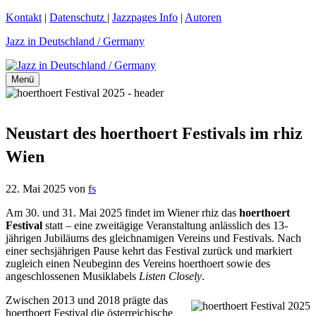
Zum
Kontakt
|
Datenschutz
|
Jazzpages Info
|
Autoren
Inhalt
Jazz in Deutschland / Germany
springen
Menü
Neustart des hoerthoert Festivals im rhiz
Wien
22. Mai 2025
von
fs
Am 30. und 31. Mai 2025 findet im Wiener rhiz das
hoerthoert
Festival
statt – eine zweitägige Veranstaltung anlässlich des 13-
jährigen Jubiläums des gleichnamigen Vereins und Festivals. Nach
einer sechsjährigen Pause kehrt das Festival zurück und markiert
zugleich einen Neubeginn des Vereins hoerthoert sowie des
angeschlossenen Musiklabels
Listen Closely
.
Zwischen 2013 und 2018 prägte das
hoerthoert Festival die österreichische