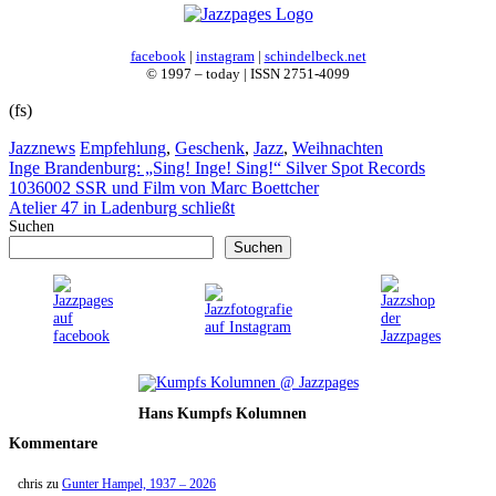
facebook
|
instagram
|
schindelbeck.net
© 1997 – today | ISSN 2751-4099
(fs)
Kategorien
Schlagwörter
Jazznews
Empfehlung
,
Geschenk
,
Jazz
,
Weihnachten
Inge Brandenburg: „Sing! Inge! Sing!“ Silver Spot Records
1036002 SSR und Film von Marc Boettcher
Atelier 47 in Ladenburg schließt
Suchen
Suchen
Hans Kumpfs Kolumnen
Kommentare
chris
zu
Gunter Hampel, 1937 – 2026