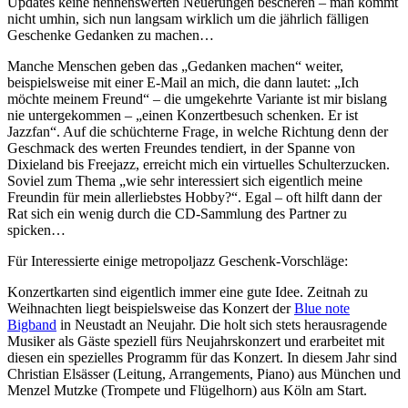
Updates keine nennenswerten Neuerungen bescheren – man kommt
nicht umhin, sich nun langsam wirklich um die jährlich fälligen
Geschenke Gedanken zu machen…
Manche Menschen geben das „Gedanken machen“ weiter,
beispielsweise mit einer E-Mail an mich, die dann lautet: „Ich
möchte meinem Freund“ – die umgekehrte Variante ist mir bislang
nie untergekommen – „einen Konzertbesuch schenken. Er ist
Jazzfan“. Auf die schüchterne Frage, in welche Richtung denn der
Geschmack des werten Freundes tendiert, in der Spanne von
Dixieland bis Freejazz, erreicht mich ein virtuelles Schulterzucken.
Soviel zum Thema „wie sehr interessiert sich eigentlich meine
Freundin für mein allerliebstes Hobby?“. Egal – oft hilft dann der
Rat sich ein wenig durch die CD-Sammlung des Partner zu
spicken…
Für Interessierte einige metropoljazz Geschenk-Vorschläge:
Konzertkarten sind eigentlich immer eine gute Idee. Zeitnah zu
Weihnachten liegt beispielsweise das Konzert der
Blue note
Bigband
in Neustadt an Neujahr. Die holt sich stets herausragende
Musiker als Gäste speziell fürs Neujahrskonzert und erarbeitet mit
diesen ein spezielles Programm für das Konzert. In diesem Jahr sind
Christian Elsässer (Leitung, Arrangements, Piano) aus München und
Menzel Mutzke (Trompete und Flügelhorn) aus Köln am Start.