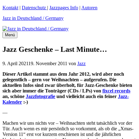
Zum
Kontakt
|
Datenschutz
|
Jazzpages Info
|
Autoren
Inhalt
Jazz in Deutschland / Germany
springen
Menü
Jazz Geschenke – Last Minute…
9. April 2021
19. November 2011
von
Jazz
Dieser Artikel stammt aus dem Jahr 2012, wird aber noch
gelegentlich – gern vor Weihnachten – aufgerufen. Die
aktuellen Infos sind zwar überholt, für Jazz-Geschenke bieten
sich aber immer die Tonträger (CDs / LPs) von
fixcel records
an, schöne
Jazzfotografie
und vielleicht auch ein feiner
Jazz-
Kalender
:-)
—
Machen wir uns nichts vor – Weihnachten steht tatsächlich vor der
Tür. Auch wenn es mir persönlich so vorkommt, als ob die „Xmas-
Version 11“ erst vor kurzem erschienen ist und die jährlichen