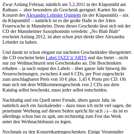
Zwar Anfang Februar, nämlich am 5.2.2011 in der Klapsmühl am
Rathaus – aber besonders als Geschenk geeignet: Karten für das
Konzert des
Alexandra Lehmler Quintetts
(in der Klapsmühl) – nix
da Klapsmühl! – natürlich ist es die große Halle in der Alten
Feuerwache in Mannheim. Denn dieses Geschenkt lässt sich mit der
CD der Mannheimer Saxophonistin veredeln: „No Blah Blah“
erscheint Anfang 2012, ist aber schon jetzt direkt über Alexandra
Lehmler zu haben.
Und damit ist schon elegant zur nächsten Geschenkidee übergeleitet:
die CD erscheint beim
Label JAZZ’n’ARTS
und das bietet – nicht
nur zur Weihnachtszeit sein Geschenkabo an. Die Beschenkten
erhalten – ja nach output des Labels – über ganze Jahr hinweg die
Neuerscheinungen, zwischen 4 und 6 CDs, per Post zugeschickt
zum unschlagbaren Preis von 10 € plus. 1,45 € Porto pro CD. Ob
man sich mit dem Willkommensgeschenk von 2 CDs aus dem
Katalog selbst beschenkt, muss jeder selbst entscheiden.
Nachhaltig und ein Quell steter Freude, übers ganze Jahr, ist
natürlich auch ein Jazzkalender – dazu muss ich nicht viel sagen, die
penetrante Werbung auf diesen Seiten spricht für sich ;-) – da ist es
allerdings schon fast zu spät, um rechtzeitig zum Fest das Werk
unter den Weihnachtsbaum zu legen.
Nochmals zu den Konzertkartengeschenken. Einige Veranstalter