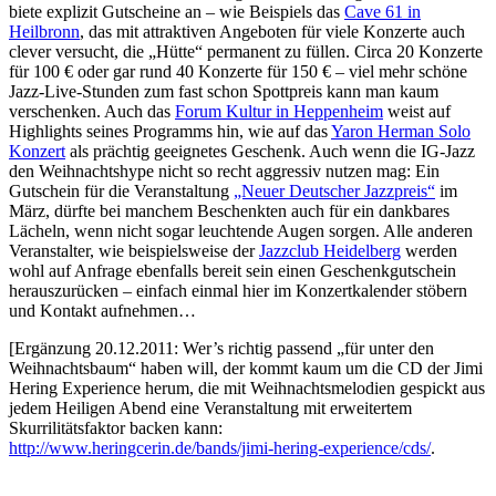
biete explizit Gutscheine an – wie Beispiels das
Cave 61 in
Heilbronn
, das mit attraktiven Angeboten für viele Konzerte auch
clever versucht, die „Hütte“ permanent zu füllen. Circa 20 Konzerte
für 100 € oder gar rund 40 Konzerte für 150 € – viel mehr schöne
Jazz-Live-Stunden zum fast schon Spottpreis kann man kaum
verschenken. Auch das
Forum Kultur in Heppenheim
weist auf
Highlights seines Programms hin, wie auf das
Yaron Herman Solo
Konzert
als prächtig geeignetes Geschenk. Auch wenn die IG-Jazz
den Weihnachtshype nicht so recht aggressiv nutzen mag: Ein
Gutschein für die Veranstaltung
„Neuer Deutscher Jazzpreis“
im
März, dürfte bei manchem Beschenkten auch für ein dankbares
Lächeln, wenn nicht sogar leuchtende Augen sorgen. Alle anderen
Veranstalter, wie beispielsweise der
Jazzclub Heidelberg
werden
wohl auf Anfrage ebenfalls bereit sein einen Geschenkgutschein
herauszurücken – einfach einmal hier im Konzertkalender stöbern
und Kontakt aufnehmen…
[Ergänzung 20.12.2011: Wer’s richtig passend „für unter den
Weihnachtsbaum“ haben will, der kommt kaum um die CD der Jimi
Hering Experience herum, die mit Weihnachtsmelodien gespickt aus
jedem Heiligen Abend eine Veranstaltung mit erweitertem
Skurrilitätsfaktor backen kann:
http://www.heringcerin.de/bands/jimi-hering-experience/cds/
.