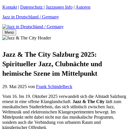
Zum
Kontakt
|
Datenschutz
|
Jazzpages Info
|
Autoren
Inhalt
Jazz in Deutschland / Germany
springen
Menü
Jazz & The City Salzburg 2025:
Spiritueller Jazz, Clubnächte und
heimische Szene im Mittelpunkt
29. Mai 2025
von
Frank Schindelbeck
Vom 16. bis 19. Oktober 2025 verwandelt sich die Altstadt Salzburg
erneut in eine offene Klanglandschaft.
Jazz & The City
lädt zum
musikalischen Stadterlebnis, das sich stilistisch zwischen Jazz,
Weltmusik und elektronischen Klangexperimenten bewegt. Im
Mittelpunkt steht dabei nicht nur das musikalische Programm,
sondern auch die Verbindung von urbanem Raum und
künstlerischer Offenheit.