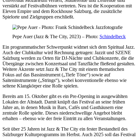
Universität Mozarteum vertieft, Studierende und Lehrende sind
verstärkt auf Festivalbühnen vertreten. Neu ist die Kooperation mit
Eleven Empire und dem Rockhouse Salzburg, die zusätzliche
Spielorte und Zielgruppen erschließt.
Pepe Auer (Jazz & The City, 2023) – Photo:
Schindelbeck
Ein programmatischer Schwerpunkt widmet sich dem Spiritual Jazz.
Auch der Clubkultur wird Rechnung getragen: Jazzit und SZENE
Salzburg werden zu Orten für DJ-Nächte und Clubkonzerte, die die
Übergänge zwischen Konzertsaal und Tanzfläche fließend gestalten.
Weitere Akzente setzt Jazz & The City mit einem thematischen
Fokus auf das Bassinstrument („Tiefe Töne“) sowie auf
Saiteninstrumente („Strings“), wobei konventionelle ebenso wie
seltene Klangkörper eine Rolle spielen.
Bereits am 15. Oktober gibt es ein Pre-Opening in ausgewählten
Lokalen der Altstadt. Damit knüpft das Festival an seine frühen
Jahre an, in denen Musik in Bars, Cafés und Gasthäusern eine
zentrale Rolle spielte. Dieses niederschwellige Angebot bleibt
erhalten – ebenso wie der freie Eintritt zu allen Veranstaltungen.
Seit über 25 Jahren ist Jazz & The City ein fester Bestandteil des
Salzburger Kulturprogramms im Herbst. Auch 2025 soll das Festival