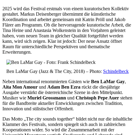
2025 wird das Festival erstmals von einem kuratorischen Kollektiv
gestaltet. Markus Deisenberger übernimmt die künstlerische
Koordination und arbeitet gemeinsam mit Katrin Pröll und Jakob
Flärer am Programm. Ob die hervorragende kuratorische Arbeit, die
Tina Heine und Anastasia Wolkenstein in den Vorjahren geleistet
haben, vom neuen Team in gleicher Qualität fortgeführt werden
kann, wird sich zeigen. Klar ist jedoch: Der neue Ansatz öffnet
Raum für unterschiedliche Perspektiven und thematische
Erweiterungen.
Ben LaMar Gay (Jazz & The City, 2018) – Photo:
Schindelbeck
Neben international renommierten Gästen wie
Ben LaMar Gay
,
Aita Mon Amour
und
Adam Ben Ezra
rückt die diesjährige
Ausgabe verstärkt die österreichische Szene in den Mittelpunkt.
Musiker wie
Muriel Grossmann
und
Christoph Pepe Auer
stehen
für die Bandbreite aktueller Entwicklungen zwischen Tradition,
Innovation und stilistischer Offenheit.
Das Motto „The city sounds together“ bildet nicht nur die inhaltliche
Klammer des Festivals, sondern spiegelt sich auch in zahlreichen
Kooperationen wider. So wird die Zusammenarbeit mit der