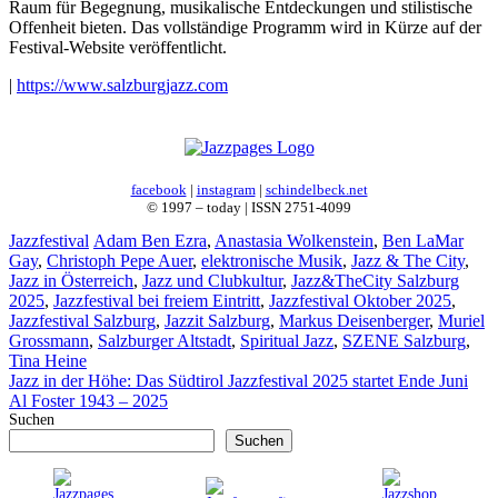
Raum für Begegnung, musikalische Entdeckungen und stilistische
Offenheit bieten. Das vollständige Programm wird in Kürze auf der
Festival-Website veröffentlicht.
|
https://www.salzburgjazz.com
facebook
|
instagram
|
schindelbeck.net
© 1997 – today | ISSN 2751-4099
Kategorien
Schlagwörter
Jazzfestival
Adam Ben Ezra
,
Anastasia Wolkenstein
,
Ben LaMar
Gay
,
Christoph Pepe Auer
,
elektronische Musik
,
Jazz & The City
,
Jazz in Österreich
,
Jazz und Clubkultur
,
Jazz&TheCity Salzburg
2025
,
Jazzfestival bei freiem Eintritt
,
Jazzfestival Oktober 2025
,
Jazzfestival Salzburg
,
Jazzit Salzburg
,
Markus Deisenberger
,
Muriel
Grossmann
,
Salzburger Altstadt
,
Spiritual Jazz
,
SZENE Salzburg
,
Tina Heine
Jazz in der Höhe: Das Südtirol Jazzfestival 2025 startet Ende Juni
Al Foster 1943 – 2025
Suchen
Suchen