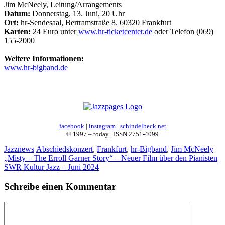
Jim McNeely, Leitung/Arrangements
Datum:
Donnerstag, 13. Juni, 20 Uhr
Ort:
hr-Sendesaal, Bertramstraße 8. 60320 Frankfurt
Karten:
24 Euro unter
www.hr-ticketcenter.de
oder Telefon (069)
155-2000
Weitere Informationen:
www.hr-bigband.de
facebook
|
instagram
|
schindelbeck.net
© 1997 – today | ISSN 2751-4099
Kategorien
Schlagwörter
Jazznews
Abschiedskonzert
,
Frankfurt
,
hr-Bigband
,
Jim McNeely
„Misty – The Erroll Garner Story“ – Neuer Film über den Pianisten
SWR Kultur Jazz – Juni 2024
Schreibe einen Kommentar
Kommentar