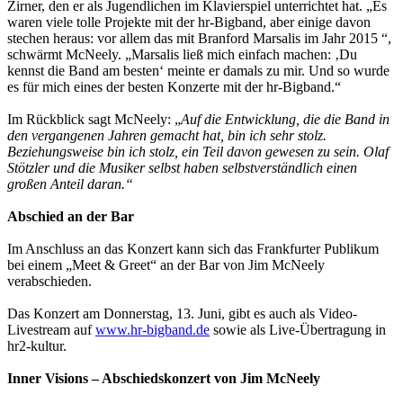
Zirner, den er als Jugendlichen im Klavierspiel unterrichtet hat. „Es
waren viele tolle Projekte mit der hr-Bigband, aber einige davon
stechen heraus: vor allem das mit Branford Marsalis im Jahr 2015 “,
schwärmt McNeely. „Marsalis ließ mich einfach machen: ‚Du
kennst die Band am besten‘ meinte er damals zu mir. Und so wurde
es für mich eines der besten Konzerte mit der hr-Bigband.“
Im Rückblick sagt McNeely: „
Auf die Entwicklung, die die Band in
den vergangenen Jahren gemacht hat, bin ich sehr stolz.
Beziehungsweise bin ich stolz, ein Teil davon gewesen zu sein. Olaf
Stötzler und die Musiker selbst haben selbstverständlich einen
großen Anteil daran.“
Abschied an der Bar
Im Anschluss an das Konzert kann sich das Frankfurter Publikum
bei einem „Meet & Greet“ an der Bar von Jim McNeely
verabschieden.
Das Konzert am Donnerstag, 13. Juni, gibt es auch als Video-
Livestream auf
www.hr-bigband.de
sowie als Live-Übertragung in
hr2-kultur.
Inner Visions – Abschiedskonzert von Jim McNeely