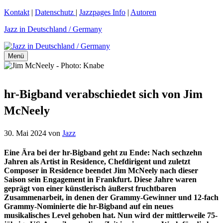
Zum
Kontakt
|
Datenschutz
|
Jazzpages Info
|
Autoren
Inhalt
Jazz in Deutschland / Germany
springen
Menü
hr-Bigband verabschiedet sich von Jim
McNeely
30. Mai 2024
von
Jazz
Eine Ära bei der hr-Bigband geht zu Ende: Nach sechzehn
Jahren als Artist in Residence, Chefdirigent und zuletzt
Composer in Residence beendet Jim McNeely nach dieser
Saison sein Engagement in Frankfurt. Diese Jahre waren
geprägt von einer künstlerisch äußerst fruchtbaren
Zusammenarbeit, in denen der Grammy-Gewinner und 12-fach
Grammy-Nominierte die hr-Bigband auf ein neues
musikalisches Level gehoben hat. Nun wird der mittlerweile 75-