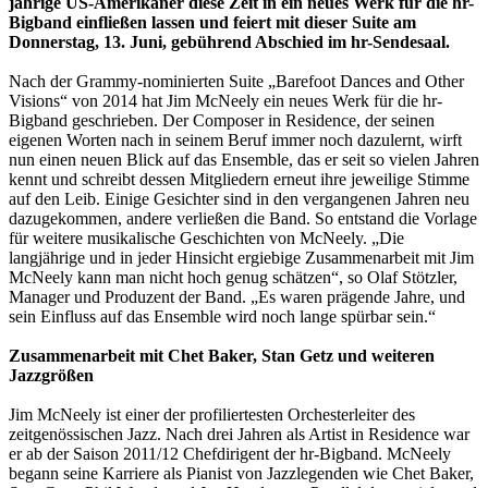
jährige US-Amerikaner diese Zeit in ein neues Werk für die hr-
Bigband einfließen lassen und feiert mit dieser Suite am
Donnerstag, 13. Juni, gebührend Abschied im hr-Sendesaal.
Nach der Grammy-nominierten Suite „Barefoot Dances and Other
Visions“ von 2014 hat Jim McNeely ein neues Werk für die hr-
Bigband geschrieben. Der Composer in Residence, der seinen
eigenen Worten nach in seinem Beruf immer noch dazulernt, wirft
nun einen neuen Blick auf das Ensemble, das er seit so vielen Jahren
kennt und schreibt dessen Mitgliedern erneut ihre jeweilige Stimme
auf den Leib. Einige Gesichter sind in den vergangenen Jahren neu
dazugekommen, andere verließen die Band. So entstand die Vorlage
für weitere musikalische Geschichten von McNeely. „Die
langjährige und in jeder Hinsicht ergiebige Zusammenarbeit mit Jim
McNeely kann man nicht hoch genug schätzen“, so Olaf Stötzler,
Manager und Produzent der Band. „Es waren prägende Jahre, und
sein Einfluss auf das Ensemble wird noch lange spürbar sein.“
Zusammenarbeit mit Chet Baker, Stan Getz und weiteren
Jazzgrößen
Jim McNeely ist einer der profiliertesten Orchesterleiter des
zeitgenössischen Jazz. Nach drei Jahren als Artist in Residence war
er ab der Saison 2011/12 Chefdirigent der hr-Bigband. McNeely
begann seine Karriere als Pianist von Jazzlegenden wie Chet Baker,