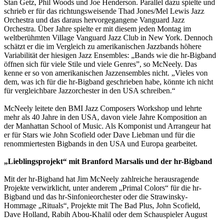
Stan Getz, Phil Woods und Joe Henderson. Parallel dazu spielte und
schrieb er für das richtungsweisende Thad Jones/Mel Lewis Jazz
Orchestra und das daraus hervorgegangene Vanguard Jazz
Orchestra. Über Jahre spielte er mit diesem jeden Montag im
weltberühmten Village Vanguard Jazz Club in New York. Dennoch
schätzt er die im Vergleich zu amerikanischen Jazzbands höhere
Variabilität der hiesigen Jazz Ensembles: „Bands wie die hr-Bigband
öffnen sich für viele Stile und viele Genres”, so McNeely. Das
kenne er so von amerikanischen Jazzensembles nicht. „Vieles von
dem, was ich für die hr-Bigband geschrieben habe, könnte ich nicht
für vergleichbare Jazzorchester in den USA schreiben.“
McNeely leitete den BMI Jazz Composers Workshop und lehrte
mehr als 40 Jahre in den USA, davon viele Jahre Komposition an
der Manhattan School of Music. Als Komponist und Arrangeur hat
er für Stars wie John Scofield oder Dave Liebman und für die
renommiertesten Bigbands in den USA und Europa gearbeitet.
„Lieblingsprojekt“ mit Branford Marsalis und der hr-Bigband
Mit der hr-Bigband hat Jim McNeely zahlreiche herausragende
Projekte verwirklicht, unter anderem „Primal Colors“ für die hr-
Bigband und das hr-Sinfonieorchester oder die Strawinsky-
Hommage „Rituals“, Projekte mit The Bad Plus, John Scofield,
Dave Holland, Rabih Abou-Khalil oder dem Schauspieler August