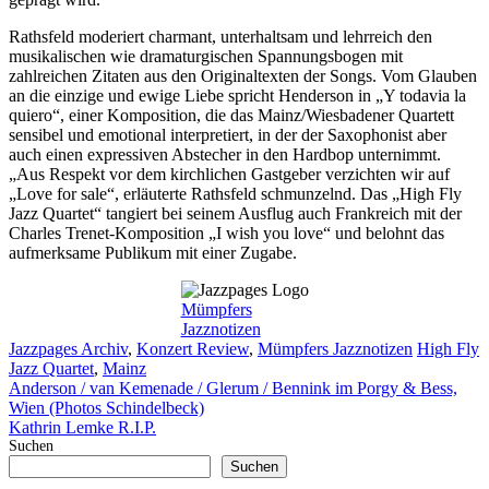
Rathsfeld moderiert charmant, unterhaltsam und lehrreich den
musikalischen wie dramaturgischen Spannungsbogen mit
zahlreichen Zitaten aus den Originaltexten der Songs. Vom Glauben
an die einzige und ewige Liebe spricht Henderson in „Y todavia la
quiero“, einer Komposition, die das Mainz/Wiesbadener Quartett
sensibel und emotional interpretiert, in der der Saxophonist aber
auch einen expressiven Abstecher in den Hardbop unternimmt.
„Aus Respekt vor dem kirchlichen Gastgeber verzichten wir auf
„Love for sale“, erläuterte Rathsfeld schmunzelnd. Das „High Fly
Jazz Quartet“ tangiert bei seinem Ausflug auch Frankreich mit der
Charles Trenet-Komposition „I wish you love“ und belohnt das
aufmerksame Publikum mit einer Zugabe.
Mümpfers
Jazznotizen
Kategorien
Schlagwör
Jazzpages Archiv
,
Konzert Review
,
Mümpfers Jazznotizen
High Fly
Jazz Quartet
,
Mainz
Anderson / van Kemenade / Glerum / Bennink im Porgy & Bess,
Wien (Photos Schindelbeck)
Kathrin Lemke R.I.P.
Suchen
Suchen