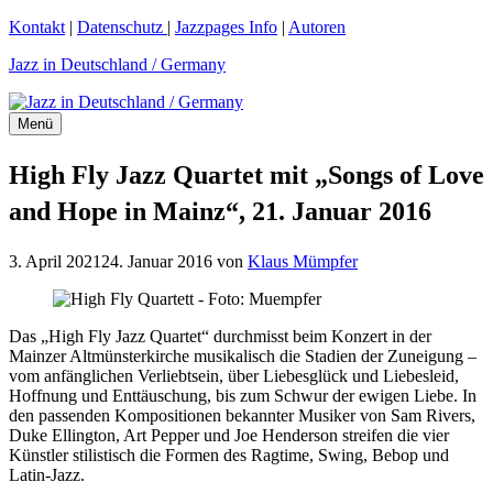
Zum
Kontakt
|
Datenschutz
|
Jazzpages Info
|
Autoren
Inhalt
Jazz in Deutschland / Germany
springen
Menü
High Fly Jazz Quartet mit „Songs of Love
and Hope in Mainz“, 21. Januar 2016
3. April 2021
24. Januar 2016
von
Klaus Mümpfer
Das „High Fly Jazz Quartet“ durchmisst beim Konzert in der
Mainzer Altmünsterkirche musikalisch die Stadien der Zuneigung –
vom anfänglichen Verliebtsein, über Liebesglück und Liebesleid,
Hoffnung und Enttäuschung, bis zum Schwur der ewigen Liebe. In
den passenden Kompositionen bekannter Musiker von Sam Rivers,
Duke Ellington, Art Pepper und Joe Henderson streifen die vier
Künstler stilistisch die Formen des Ragtime, Swing, Bebop und
Latin-Jazz.