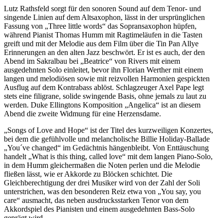
Lutz Rathsfeld sorgt für den sonoren Sound auf dem Tenor- und
singende Linien auf dem Altsaxophon, lässt in der ursprünglichen
Fassung von „Three little words“ das Sopransaxophon hüpfen,
während Pianist Thomas Humm mit Ragtimeläufen in die Tasten
greift und mit der Melodie aus dem Film über die Tin Pan Allye
Erinnerungen an den alten Jazz beschwört. Er ist es auch, der den
Abend im Sakralbau bei „Beatrice“ von Rivers mit einem
ausgedehnten Solo einleitet, bevor ihn Florian Werther mit einem
langen und melodiösen sowie mit reizvollen Harmonien gespickten
Ausflug auf dem Kontrabass ablöst. Schlagzeuger Axel Pape legt
stets eine filigrane, solide swingende Basis, ohne jemals zu laut zu
werden. Duke Ellingtons Komposition „Angelica“ ist an diesem
Abend die zweite Widmung für eine Herzensdame.
„Songs of Love and Hope“ ist der Titel des kurzweiligen Konzertes,
bei dem die gefühlvolle und melancholische Billie Holiday-Ballade
„You´ve changed“ im Gedächtnis hängenbleibt. Von Enttäuschung
handelt „What is this thing, called love“ mit dem langen Piano-Solo,
in dem Humm gleichermaßen die Noten perlen und die Melodie
fließen lässt, wie er Akkorde zu Blöcken schichtet. Die
Gleichberechtigung der drei Musiker wird von der Zahl der Soli
unterstrichen, was den besonderen Reiz etwa von „You say, you
care“ ausmacht, das neben ausdrucksstarken Tenor von dem
Akkordspiel des Pianisten und einem ausgedehnten Bass-Solo
geprägt wird.