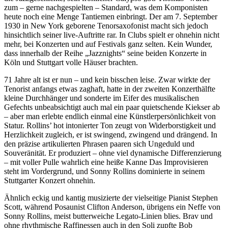
zum – gerne nachgespielten – Standard, was dem Komponisten
heute noch eine Menge Tantiemen einbringt. Der am 7. September
1930 in New York geborene Tenorsaxofonist macht sich jedoch
hinsichtlich seiner live-Auftritte rar. In Clubs spielt er ohnehin nicht
mehr, bei Konzerten und auf Festivals ganz selten. Kein Wunder,
dass innerhalb der Reihe „Jazznights“ seine beiden Konzerte in
Köln und Stuttgart volle Häuser brachten.
71 Jahre alt ist er nun – und kein bisschen leise. Zwar wirkte der
Tenorist anfangs etwas zaghaft, hatte in der zweiten Konzerthälfte
kleine Durchhänger und sonderte im Eifer des musikalischen
Gefechts unbeabsichtigt auch mal ein paar quietschende Kiekser ab
– aber man erlebte endlich einmal eine Künstlerpersönlichkeit von
Statur. Rollins’ hot intonierter Ton zeugt von Widerborstigkeit und
Herzlichkeit zugleich, er ist swingend, zwingend und drängend. In
den präzise artikulierten Phrasen paaren sich Ungeduld und
Souveränität. Er produziert – ohne viel dynamische Differenzierung
– mit voller Pulle wahrlich eine heiße Kanne Das Improvisieren
steht im Vordergrund, und Sonny Rollins dominierte in seinem
Stuttgarter Konzert ohnehin.
Ähnlich eckig und kantig musizierte der vielseitige Pianist Stephen
Scott, während Posaunist Clifton Anderson, übrigens ein Neffe von
Sonny Rollins, meist butterweiche Legato-Linien blies. Brav und
ohne rhythmische Raffinessen auch in den Soli zupfte Bob