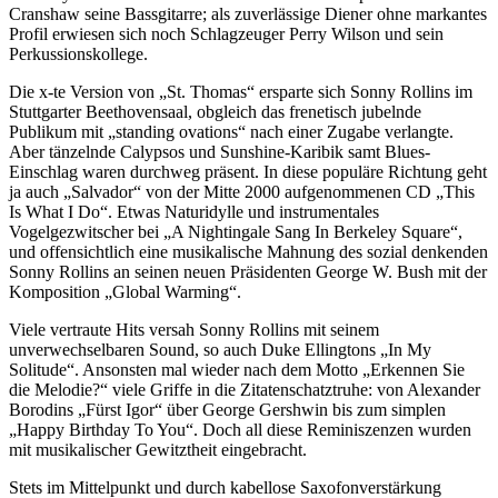
Cranshaw seine Bassgitarre; als zuverlässige Diener ohne markantes
Profil erwiesen sich noch Schlagzeuger Perry Wilson und sein
Perkussionskollege.
Die x-te Version von „St. Thomas“ ersparte sich Sonny Rollins im
Stuttgarter Beethovensaal, obgleich das frenetisch jubelnde
Publikum mit „standing ovations“ nach einer Zugabe verlangte.
Aber tänzelnde Calypsos und Sunshine-Karibik samt Blues-
Einschlag waren durchweg präsent. In diese populäre Richtung geht
ja auch „Salvador“ von der Mitte 2000 aufgenommenen CD „This
Is What I Do“. Etwas Naturidylle und instrumentales
Vogelgezwitscher bei „A Nightingale Sang In Berkeley Square“,
und offensichtlich eine musikalische Mahnung des sozial denkenden
Sonny Rollins an seinen neuen Präsidenten George W. Bush mit der
Komposition „Global Warming“.
Viele vertraute Hits versah Sonny Rollins mit seinem
unverwechselbaren Sound, so auch Duke Ellingtons „In My
Solitude“. Ansonsten mal wieder nach dem Motto „Erkennen Sie
die Melodie?“ viele Griffe in die Zitatenschatztruhe: von Alexander
Borodins „Fürst Igor“ über George Gershwin bis zum simplen
„Happy Birthday To You“. Doch all diese Reminiszenzen wurden
mit musikalischer Gewitztheit eingebracht.
Stets im Mittelpunkt und durch kabellose Saxofonverstärkung