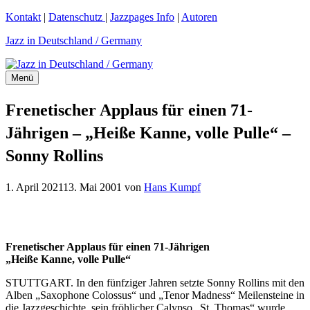
Zum
Kontakt
|
Datenschutz
|
Jazzpages Info
|
Autoren
Inhalt
Jazz in Deutschland / Germany
springen
Menü
Frenetischer Applaus für einen 71-
Jährigen – „Heiße Kanne, volle Pulle“ –
Sonny Rollins
1. April 2021
13. Mai 2001
von
Hans Kumpf
Frenetischer Applaus für einen 71-Jährigen
„Heiße Kanne, volle Pulle“
STUTTGART. In den fünfziger Jahren setzte Sonny Rollins mit den
Alben „Saxophone Colossus“ und „Tenor Madness“ Meilensteine in
die Jazzgeschichte, sein fröhlicher Calypso „St. Thomas“ wurde