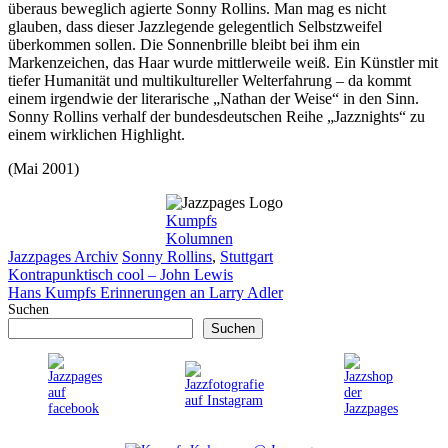
überaus beweglich agierte Sonny Rollins. Man mag es nicht
glauben, dass dieser Jazzlegende gelegentlich Selbstzweifel
überkommen sollen. Die Sonnenbrille bleibt bei ihm ein
Markenzeichen, das Haar wurde mittlerweile weiß. Ein Künstler mit
tiefer Humanität und multikultureller Welterfahrung – da kommt
einem irgendwie der literarische „Nathan der Weise“ in den Sinn.
Sonny Rollins verhalf der bundesdeutschen Reihe „Jazznights“ zu
einem wirklichen Highlight.
(Mai 2001)
Kumpfs
Kolumnen
Kategorien
Schlagwörter
Jazzpages Archiv
Sonny Rollins
,
Stuttgart
Kontrapunktisch cool – John Lewis
Hans Kumpfs Erinnerungen an Larry Adler
Suchen
Suchen