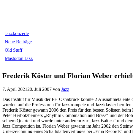
Jazzkonzerte
Neue Beiträge
Old Stuff
Mastodon Jazz
Frederik Köster und Florian Weber erhie
7. April 2021
20. Juli 2007
von
Jazz
Das Institut für Musik der FH Osnabrück konnte 2 Ausnahmetalente d
wurden auf die Professuren für Jazztrompete und Jazzklavier berufen.
Frederik Köster gewann 2006 den Preis für den besten Solisten bei
Peter Herbolzheimers „Rhythm Combination and Brass“ und der Bobby
seinem Quartett und wurde unter anderem zur „Jazz Baltica“ und dem
Jazz Competition ist. Florian Weber gewann im Jahr 2002 den Stein
Unterzeichnung eines Schallplattenvertrages bei „Enja Records“ und 