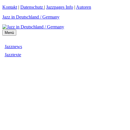
Zum
Kontakt
|
Datenschutz
|
Jazzpages Info
|
Autoren
Inhalt
Jazz in Deutschland / Germany
springen
Menü
Jazznews
Jazztexte