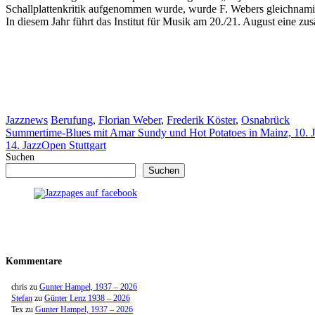
Schallplattenkritik aufgenommen wurde, wurde F. Webers gleichnamige
In diesem Jahr führt das Institut für Musik am 20./21. August eine zu
Kategorien
Schlagwörter
Jazznews
Berufung
,
Florian Weber
,
Frederik Köster
,
Osnabrück
Summertime-Blues mit Amar Sundy und Hot Potatoes in Mainz, 10. J
14. JazzOpen Stuttgart
Suchen
Suchen
Kommentare
chris
zu
Gunter Hampel, 1937 – 2026
Stefan
zu
Günter Lenz 1938 – 2026
Tex
zu
Gunter Hampel, 1937 – 2026