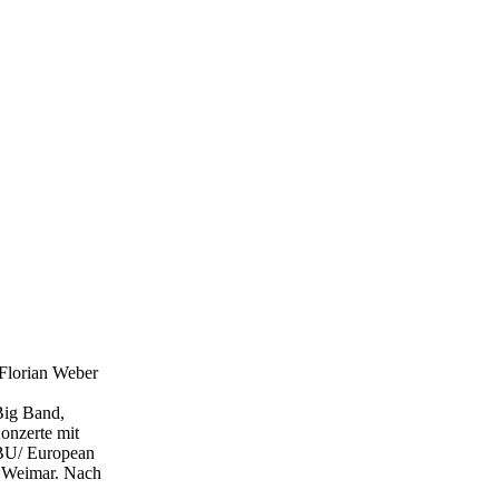
 Florian Weber
Big Band,
onzerte mit
EBU/ European
n Weimar. Nach