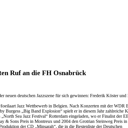
lten Ruf an die FH Osnabrück
er neuen deutschen Jazzszene für sich gewinnen: Frederik Köster und
m Hoeilaart Jazz Wettbewerb in Belgien. Nach Konzerten mit der WDR 
 Burgess „Big Band Explosion“ spielt er in diesem Jahr zahlreiche K
 „North Sea Jazz Festival“ Rotterdam eingeladen, wo er Finalist der 
way & Sons Preis in Montreux und 2004 den Grotrian Steinweg Preis i
Produktion der CD „Minsarah“, die in die Bestenliste der Deutschen