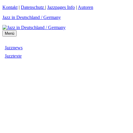
Zum
Kontakt
|
Datenschutz
|
Jazzpages Info
|
Autoren
Inhalt
Jazz in Deutschland / Germany
springen
Menü
Jazznews
Jazztexte