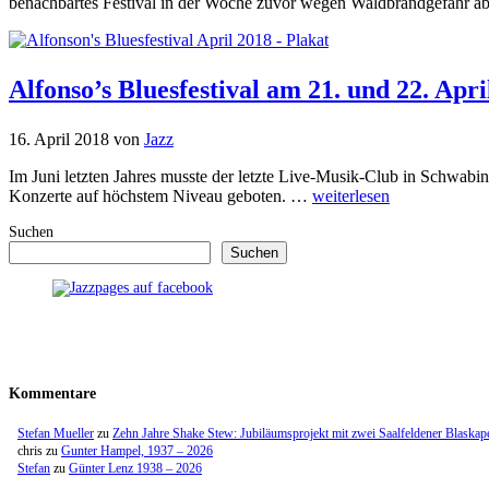
benachbartes Festival in der Woche zuvor wegen Waldbrandgefahr 
Alfonso’s Bluesfestival am 21. und 22. Apr
16. April 2018
von
Jazz
Im Juni letzten Jahres musste der letzte Live-Musik-Club in Schwabin
Konzerte auf höchstem Niveau geboten. …
weiterlesen
Suchen
Suchen
Kommentare
Stefan Mueller
zu
Zehn Jahre Shake Stew: Jubiläumsprojekt mit zwei Saalfeldener Blaskap
chris
zu
Gunter Hampel, 1937 – 2026
Stefan
zu
Günter Lenz 1938 – 2026