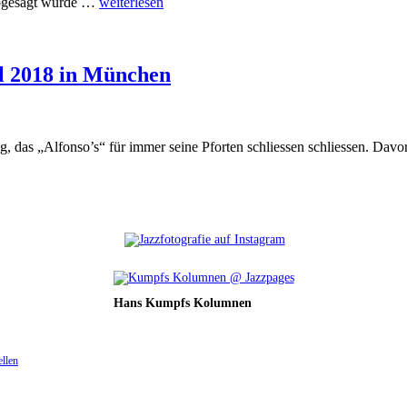
abgesagt wurde …
weiterlesen
il 2018 in München
g, das „Alfonso’s“ für immer seine Pforten schliessen schliessen. Davo
Hans Kumpfs Kolumnen
ellen