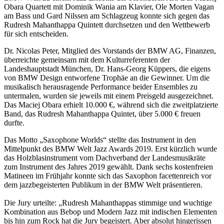
Obara Quartett mit Dominik Wania am Klavier, Ole Morten Vagan
am Bass und Gard Nilssen am Schlagzeug konnte sich gegen das
Rudresh Mahanthappa Quintett durchsetzen und den Wettbewerb
für sich entscheiden.
Dr. Nicolas Peter, Mitglied des Vorstands der BMW AG, Finanzen,
überreichte gemeinsam mit dem Kulturreferenten der
Landeshauptstadt München, Dr. Hans-Georg Küppers, die eigens
von BMW Design entworfene Trophäe an die Gewinner. Um die
musikalisch herausragende Performance beider Ensembles zu
untermalen, wurden sie jeweils mit einem Preisgeld ausgezeichnet.
Das Maciej Obara erhielt 10.000 €, während sich die zweitplatzierte
Band, das Rudresh Mahanthappa Quintet, über 5.000 € freuen
durfte.
Das Motto „Saxophone Worlds“ stellte das Instrument in den
Mittelpunkt des BMW Welt Jazz Awards 2019. Erst kürzlich wurde
das Holzblasinstrument vom Dachverband der Landesmusikräte
zum Instrument des Jahres 2019 gewählt. Dank sechs kostenfreien
Matineen im Frühjahr konnte sich das Saxophon facettenreich vor
dem jazzbegeisterten Publikum in der BMW Welt präsentieren.
Die Jury urteilte: „Rudresh Mahanthappas stimmige und wuchtige
Kombination aus Bebop und Modern Jazz mit indischen Elementen
bis hin zum Rock hat die Jury begeistert. Aber absolut hingerissen