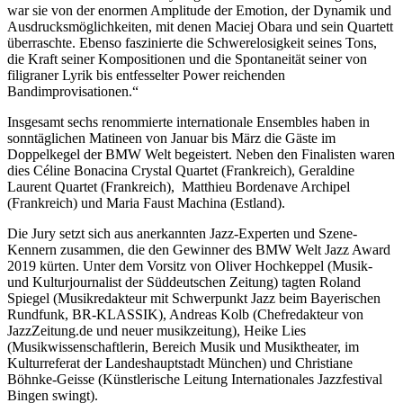
war sie von der enormen Amplitude der Emotion, der Dynamik und
Ausdrucksmöglichkeiten, mit denen Maciej Obara und sein Quartett
überraschte. Ebenso faszinierte die Schwerelosigkeit seines Tons,
die Kraft seiner Kompositionen und die Spontaneität seiner von
filigraner Lyrik bis entfesselter Power reichenden
Bandimprovisationen.“
Insgesamt sechs renommierte internationale Ensembles haben in
sonntäglichen Matineen von Januar bis März die Gäste im
Doppelkegel der BMW Welt begeistert. Neben den Finalisten waren
dies Céline Bonacina Crystal Quartet (Frankreich), Geraldine
Laurent Quartet (Frankreich), Matthieu Bordenave Archipel
(Frankreich) und Maria Faust Machina (Estland).
Die Jury setzt sich aus anerkannten Jazz-Experten und Szene-
Kennern zusammen, die den Gewinner des BMW Welt Jazz Award
2019 kürten. Unter dem Vorsitz von Oliver Hochkeppel (Musik-
und Kulturjournalist der Süddeutschen Zeitung) tagten Roland
Spiegel (Musikredakteur mit Schwerpunkt Jazz beim Bayerischen
Rundfunk, BR-KLASSIK), Andreas Kolb (Chefredakteur von
JazzZeitung.de und neuer musikzeitung), Heike Lies
(Musikwissenschaftlerin, Bereich Musik und Musiktheater, im
Kulturreferat der Landeshauptstadt München) und Christiane
Böhnke-Geisse (Künstlerische Leitung Internationales Jazzfestival
Bingen swingt).