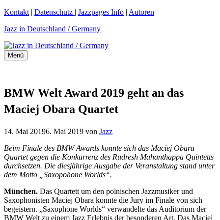
Zum
Kontakt
|
Datenschutz
|
Jazzpages Info
|
Autoren
Inhalt
Jazz in Deutschland / Germany
springen
Menü
BMW Welt Award 2019 geht an das
Maciej Obara Quartet
14. Mai 2019
6. Mai 2019
von
Jazz
Beim Finale des BMW Awards konnte sich das Maciej Obara
Quartet gegen die Konkurrenz des Rudresh Mahanthappa Quintetts
durchsetzen. Die diesjährige Ausgabe der Veranstaltung stand unter
dem Motto „Saxopohone Worlds“.
München.
Das Quartett um den polnischen Jazzmusiker und
Saxophonisten Maciej Obara konnte die Jury im Finale von sich
begeistern. „Saxophone Worlds“ verwandelte das Auditorium der
BMW Welt zu einem Jazz Erlebnis der besonderen Art. Das Maciej