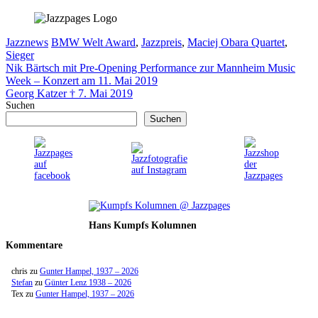
Kategorien
Schlagwörter
Jazznews
BMW Welt Award
,
Jazzpreis
,
Maciej Obara Quartet
,
Sieger
Nik Bärtsch mit Pre-Opening Performance zur Mannheim Music
Week – Konzert am 11. Mai 2019
Georg Katzer † 7. Mai 2019
Suchen
Suchen
Hans Kumpfs Kolumnen
Kommentare
chris
zu
Gunter Hampel, 1937 – 2026
Stefan
zu
Günter Lenz 1938 – 2026
Tex
zu
Gunter Hampel, 1937 – 2026