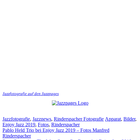
Jazzfotografie auf den Jazzpages
Kategorien
Schlagwörter
Jazzfotografie
,
Jazznews
,
Rinderspacher Fotografie
Apparat
,
Bilder
,
Enjoy Jazz 2019
,
Fotos
,
Rinderspacher
Pablo Held Trio bei Enjoy Jazz 2019 – Fotos Manfred
Rinderspacher