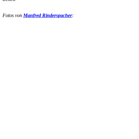
Fotos von
Manfred Rinderspacher
: