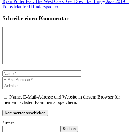
Ryan Porter feat. The West Coast Get Down bei Enjoy Jazz 2019 –
Fotos Manfred Rinderspacher
Schreibe einen Kommentar
Kommentar
Name
E-
Mail-
Website
Adresse
Name, E-Mail-Adresse und Website in diesem Browser für
meinen nächsten Kommentar speichern.
Suchen
Suchen