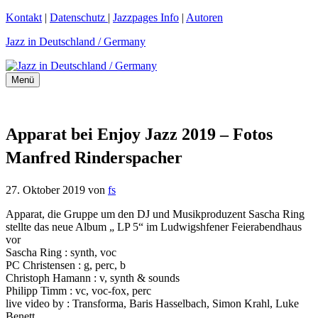
Zum
Kontakt
|
Datenschutz
|
Jazzpages Info
|
Autoren
Inhalt
Jazz in Deutschland / Germany
springen
Menü
Apparat bei Enjoy Jazz 2019 – Fotos
Manfred Rinderspacher
27. Oktober 2019
von
fs
Apparat, die Gruppe um den DJ und Musikproduzent Sascha Ring
stellte das neue Album „ LP 5“ im Ludwigshfener Feierabendhaus
vor
Sascha Ring : synth, voc
PC Christensen : g, perc, b
Christoph Hamann : v, synth & sounds
Philipp Timm : vc, voc-fox, perc
live video by : Transforma, Baris Hasselbach, Simon Krahl, Luke
Benett