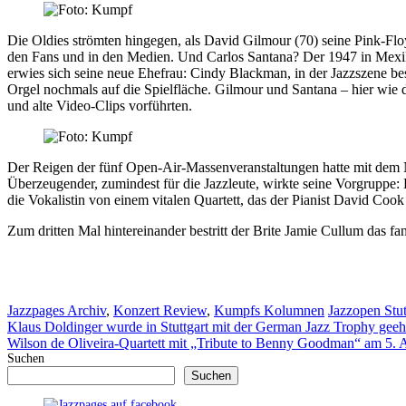
Die Oldies strömten hingegen, als David Gilmour (70) seine Pink-Floy
den Fans und in den Medien. Und Carlos Santana? Der 1947 in Mexik
erwies sich seine neue Ehefrau: Cindy Blackman, in der Jazzszene b
Orgel nochmals auf die Spielfläche. Gilmour und Santana – hier wie
und alte Video-Clips vorführten.
Der Reigen der fünf Open-Air-Massenveranstaltungen hatte mit dem 
Überzeugender, zumindest für die Jazzleute, wirkte seine Vorgruppe:
die Vokalistin von einem vitalen Quartett, das der Pianist David Cook
Zum dritten Mal hintereinander bestritt der Brite Jamie Cullum das 
Kategorien
Schlagwörter
Jazzpages Archiv
,
Konzert Review
,
Kumpfs Kolumnen
Jazzopen Stut
Klaus Doldinger wurde in Stuttgart mit der German Jazz Trophy geeh
Wilson de Oliveira-Quartett mit „Tribute to Benny Goodman“ am 5. 
Suchen
Suchen