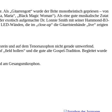
e. Als „Gitarrengott“ wurde der Brite monotheistisch gepriesen – von
a, Maria“, „Black Magic Woman“). Als eine gute musikalische Zutat
n der exotisch aufgemachte Dr. Lonnie Smith mit seiner Hammond-B3-
 LED-Wänden, die im „close-up“ die Gitarristenhände „live“ zeigten
onsrein und auf dem Tenorsaxophon nicht gerade umwerfend.
„field hollers“ und die gute alte Gospel-Tradition. Begleitet wurde
 und am Gesangsmikrophon.