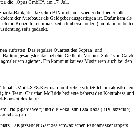
ter, die „Opus GmbH“, am 17. Juli.
n Sparda-Bank, der Jazzclub BIX und auch wieder die Liederhalle
chdem der Autobauer als Geldgeber ausgestiegen ist. Dafür kam als
ich die Konzerte mehrmals zeitlich überschnitten (und dann mitunter
usrichtung sei’s gedankt.
nen auftraten. Das reguläre Quartett des Sopran- und
en Bariton gesangslos das beliebte Gedicht „Momma Said“ von Calvin
klangmalerisch agierten. Ein kommunikatives Musizieren auch bei den
am Yahmaha-Motif-XF8-Keyboard und zeigte schließlich am akustischen
illig ins Team, Christian McBride bediente beherzt den Kontrabass und
d-Konzert des Jahres.
em Trio (SpardaWelt) und die Vokalistin Esta Rada (BIX Jazzclub).
ontrabass) ab.
ssplatz – als jazzender Gast des schwäbischen Pandamaskenrappers