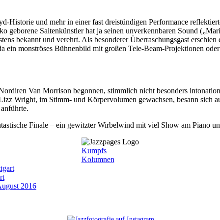
d-Historie und mehr in einer fast dreistündigen Performance reflektiert
o geborene Saitenkünstler hat ja seinen unverkennbaren Sound („Mari
estens bekannt und verehrt. Als besonderer Überraschungsgast erschie
 da ein monströses Bühnenbild mit großen Tele-Beam-Projektionen oder
Nordiren Van Morrison begonnen, stimmlich nicht besonders intonati
 Lizz Wright, im Stimm- und Körpervolumen gewachsen, besann sich auf 
 anführte.
fantastische Finale – ein gewitzter Wirbelwind mit viel Show am Piano
Kumpfs
Kolumnen
tgart
rt
August 2016