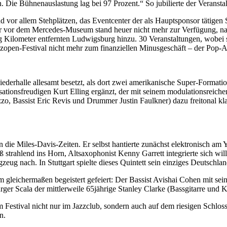
ie Bühnenauslastung lag bei 97 Prozent.“ So jubilierte der Veranstal
und vor allem Stehplätzen, das Eventcenter der als Hauptsponsor tätige
ter vor dem Mercedes-Museum stand heuer nicht mehr zur Verfügung, na
ig Kilometer entfernten Ludwigsburg hinzu. 30 Veranstaltungen, wobei s
azzopen-Festival nicht mehr zum finanziellen Minusgeschäft – der Pop-A
ederhalle allesamt besetzt, als dort zwei amerikanische Super-Formatio
ationsfreudigen Kurt Elling ergänzt, der mit seinem modulationsreich
razzo, Bassist Eric Revis und Drummer Justin Faulkner) dazu freitonal 
 an die Miles-Davis-Zeiten. Er selbst hantierte zunächst elektronisch 
eß strahlend ins Horn, Altsaxophonist Kenny Garrett integrierte sich w
ug nach. In Stuttgart spielte dieses Quintett sein einziges Deutschlan
gleichermaßen begeistert gefeiert: Der Bassist Avishai Cohen mit sein
er Scala der mittlerweile 65jährige Stanley Clarke (Bassgitarre und K
 Festival nicht nur im Jazzclub, sondern auch auf dem riesigen Schlo
n.