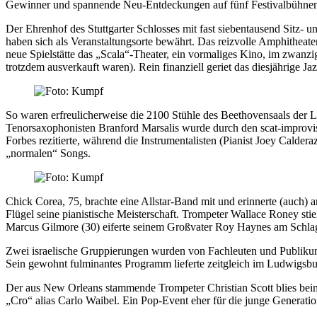
Gewinner und spannende Neu-Entdeckungen auf fünf Festivalbühnen. D
Der Ehrenhof des Stuttgarter Schlosses mit fast siebentausend Sitz- 
haben sich als Veranstaltungsorte bewährt. Das reizvolle Amphithea
neue Spielstätte das „Scala“-Theater, ein vormaliges Kino, im zwanz
trotzdem ausverkauft waren). Rein finanziell geriet das diesjährige J
So waren erfreulicherweise die 2100 Stühle des Beethovensaals der Li
Tenorsaxophonisten Branford Marsalis wurde durch den scat-improvis
Forbes rezitierte, während die Instrumentalisten (Pianist Joey Calde
„normalen“ Songs.
Chick Corea, 75, brachte eine Allstar-Band mit und erinnerte (auch)
Flügel seine pianistische Meisterschaft. Trompeter Wallace Roney sti
Marcus Gilmore (30) eiferte seinem Großvater Roy Haynes am Schlagze
Zwei israelische Gruppierungen wurden von Fachleuten und Publikum 
Sein gewohnt fulminantes Programm lieferte zeitgleich im Ludwigsburg
Der aus New Orleans stammende Trompeter Christian Scott blies beim
„Cro“ alias Carlo Waibel. Ein Pop-Event eher für die junge Generatio