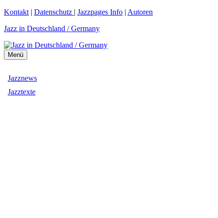
Zum
Kontakt
|
Datenschutz
|
Jazzpages Info
|
Autoren
Inhalt
Jazz in Deutschland / Germany
springen
Menü
Jazznews
Jazztexte