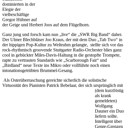
dominierten in der
Elegie der
vielbeschäftige
Gregor Hübner auf
der Geige und Herbert Joos auf dem Flügelhorn.
Ganz jung und forsch kam nun „live“ die „SWR Big Band“ daher.
Der Ulmer Blechbläser Joo Kraus, der mit dem Duo „Tab Two“ in
der hippigen Pop-Kultur zu Weltruhm gelangte, stellte sich vor das
rock-rhythmisch groovende Stuttgarter Radio-Orchester blies ganz
cool in gebückter Miles-Davis-Haltung in die gestopfte Trompete,
rapte zu vertrauten Standards wie „Scarborough Fair“ und
„Birdland“ neue Texte ins Mikro oder vollführte noch einen
intonationsgetrübten Brummel-Gesang.
Als Osterüberraschung gereichte sicherlich die solistische
Virtuosität des Pianisten Patrick Bebelaar, der sich u
rsprünglich mit
(dem kurzfristig
als krank
gemeldeten)
Wolfgang
Dauner ein Duo
liefern sollte.
Intelligent über
Genre-Grenzen