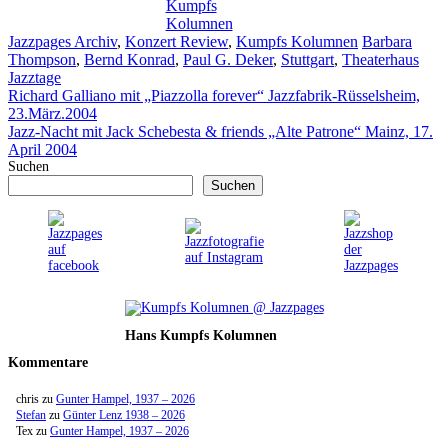
Kumpfs
Kolumnen
Kategorien
Schlagwörter
Jazzpages Archiv
,
Konzert Review
,
Kumpfs Kolumnen
Barbara
Thompson
,
Bernd Konrad
,
Paul G. Deker
,
Stuttgart
,
Theaterhaus
Jazztage
Richard Galliano mit „Piazzolla forever“ Jazzfabrik-Rüsselsheim,
23.März.2004
Jazz-Nacht mit Jack Schebesta & friends „Alte Patrone“ Mainz, 17.
April 2004
Suchen
Suchen
Hans Kumpfs Kolumnen
Kommentare
chris
zu
Gunter Hampel, 1937 – 2026
Stefan
zu
Günter Lenz 1938 – 2026
Tex
zu
Gunter Hampel, 1937 – 2026