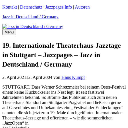
Zum
Kontakt
|
Datenschutz
|
Jazzpages Info
|
Autoren
Inhalt
Jazz in Deutschland / Germany
springen
Menü
19. Internationale Theaterhaus-Jazztage
in Stuttgart – Jazzpages – Jazz in
Deutschland / Germany
2. April 2021
12. April 2004
von
Hans Kumpf
STUTTGART. Dass Werner Schretzmeier bei seinem Oster-Festival
einem keine Kuckuckseier ins Nest legt, ist seit fast zwei
Jahrzehnten bekannt. So strömte das Publikum auch zum neuen
Theaterhaus-Standort am Stuttgarter Pragsattel und ließ sich gerne
auf Gewohntes und Unbekanntes ein: „Festival der Entdeckungen“
nannten die sich jetzt zum 19. Male durchgeführten Internationalen
Theaterhaus-Jazztage und offerierten – wie
die sommerlichen
„JazzOpen“ in