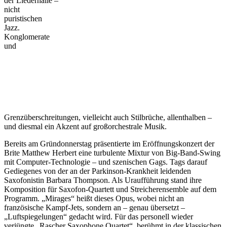
der Liederhalle –
nicht
puristischen
Jazz.
Konglomerate
und
Grenzüberschreitungen, vielleicht auch Stilbrüche, allenthalben –
und diesmal ein Akzent auf großorchestrale Musik.
Bereits am Gründonnerstag präsentierte im Eröffnungskonzert der
Brite Matthew Herbert eine turbulente Mixtur von Big-Band-Swing
mit Computer-Technologie – und szenischen Gags. Tags darauf
Gediegenes von der an der Parkinson-Krankheit leidenden
Saxofonistin Barbara Thompson. Als Uraufführung stand ihre
Komposition für Saxofon-Quartett und Streicherensemble auf dem
Programm. „Mirages“ heißt dieses Opus, wobei nicht an
französische Kampf-Jets, sondern an – genau übersetzt –
„Luftspiegelungen“ gedacht wird. Für das personell wieder
verjüngte „Rascher Saxophone Quartet“, berühmt in der klassischen