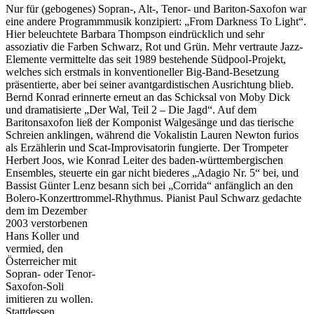
Nur für (gebogenes) Sopran-, Alt-, Tenor- und Bariton-Saxofon war
eine andere Programmmusik konzipiert: „From Darkness To Light“.
Hier beleuchtete Barbara Thompson eindrücklich und sehr
assoziativ die Farben Schwarz, Rot und Grün. Mehr vertraute Jazz-
Elemente vermittelte das seit 1989 bestehende Südpool-Projekt,
welches sich erstmals in konventioneller Big-Band-Besetzung
präsentierte, aber bei seiner avantgardistischen Ausrichtung blieb.
Bernd Konrad erinnerte erneut an das Schicksal von Moby Dick
und dramatisierte „Der Wal, Teil 2 – Die Jagd“. Auf dem
Baritonsaxofon ließ der Komponist Walgesänge und das tierische
Schreien anklingen, während die Vokalistin Lauren Newton furios
als Erzählerin und Scat-Improvisatorin fungierte. Der Trompeter
Herbert Joos, wie Konrad Leiter des baden-württembergischen
Ensembles, steuerte ein gar nicht biederes „Adagio Nr. 5“ bei, und
Bassist Günter Lenz besann sich bei „Corrida“ anfänglich an den
Bolero-Konzerttrommel-Rhythmus.
Pianist Paul Schwarz gedachte
dem im Dezember
2003 verstorbenen
Hans Koller und
vermied, den
Österreicher mit
Sopran- oder Tenor-
Saxofon-Soli
imitieren zu wollen.
Stattdessen