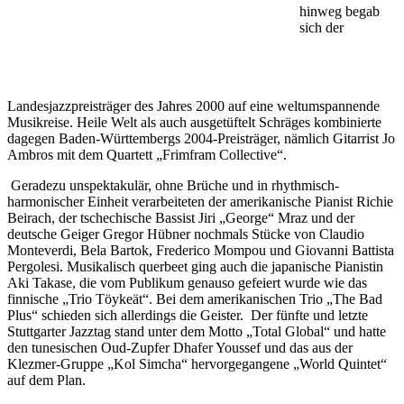
hinweg begab
sich der
Landesjazzpreisträger des Jahres 2000 auf eine weltumspannende
Musikreise. Heile Welt als auch ausgetüftelt Schräges kombinierte
dagegen Baden-Württembergs 2004-Preisträger, nämlich Gitarrist Jo
Ambros mit dem Quartett „Frimfram Collective“.
Geradezu unspektakulär, ohne Brüche und in rhythmisch-
harmonischer Einheit verarbeiteten der amerikanische Pianist Richie
Beirach, der tschechische Bassist Jiri „George“ Mraz und der
deutsche Geiger Gregor Hübner nochmals Stücke von Claudio
Monteverdi, Bela Bartok, Frederico Mompou und Giovanni Battista
Pergolesi. Musikalisch querbeet ging auch die japanische Pianistin
Aki Takase, die vom Publikum genauso gefeiert wurde wie das
finnische „Trio Töykeät“. Bei dem amerikanischen Trio „The Bad
Plus“ schieden sich allerdings die Geister. Der fünfte und letzte
Stuttgarter Jazztag stand unter dem Motto „Total Global“ und hatte
den tunesischen Oud-Zupfer Dhafer Youssef und das aus der
Klezmer-Gruppe „Kol Simcha“ hervorgegangene „World Quintet“
auf dem Plan.