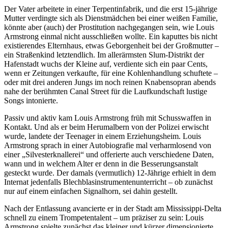
Der Vater arbeitete in einer Terpentinfabrik, und die erst 15-jährige
Mutter verdingte sich als Dienstmädchen bei einer weißen Familie,
könnte aber (auch) der Prostitution nachgegangen sein, wie Louis
Armstrong einmal nicht ausschließen wollte. Ein kaputtes bis nicht
existierendes Elternhaus, etwas Geborgenheit bei der Großmutter –
ein Straßenkind letztendlich. Im allerärmsten Slum-Distrikt der
Hafenstadt wuchs der Kleine auf, verdiente sich ein paar Cents,
wenn er Zeitungen verkaufte, für eine Kohlenhandlung schuftete –
oder mit drei anderen Jungs im noch reinen Knabensopran abends
nahe der berühmten Canal Street für die Laufkundschaft lustige
Songs intonierte.
Passiv und aktiv kam Louis Armstrong früh mit Schusswaffen in
Kontakt. Und als er beim Herumalbern von der Polizei erwischt
wurde, landete der Teenager in einem Erziehungsheim. Louis
Armstrong sprach in einer Autobiografie mal verharmlosend von
einer „Silvesterknallerei“ und offerierte auch verschiedene Daten,
wann und in welchem Alter er denn in die Besserungsanstalt
gesteckt wurde. Der damals (vermutlich) 12-Jährige erhielt in dem
Internat jedenfalls Blechblasinstrumentenunterricht – ob zunächst
nur auf einem einfachen Signalhorn, sei dahin gestellt.
Nach der Entlassung avancierte er in der Stadt am Mississippi-Delta
schnell zu einem Trompetentalent – um präziser zu sein: Louis
Armstrong spielte zunächst das kleiner und kürzer dimensionierte