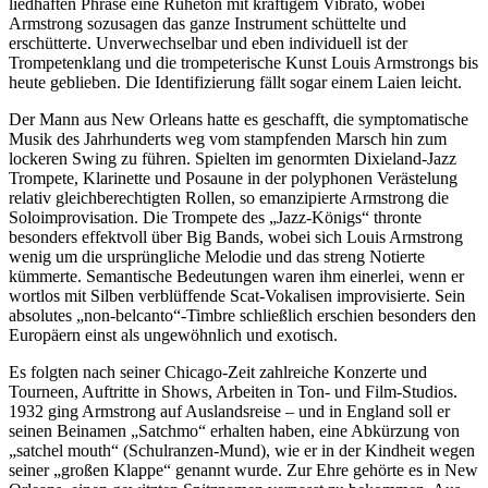
liedhaften Phrase eine Ruheton mit kräftigem Vibrato, wobei
Armstrong sozusagen das ganze Instrument schüttelte und
erschütterte. Unverwechselbar und eben individuell ist der
Trompetenklang und die trompeterische Kunst Louis Armstrongs bis
heute geblieben. Die Identifizierung fällt sogar einem Laien leicht.
Der Mann aus New Orleans hatte es geschafft, die symptomatische
Musik des Jahrhunderts weg vom stampfenden Marsch hin zum
lockeren Swing zu führen. Spielten im genormten Dixieland-Jazz
Trompete, Klarinette und Posaune in der polyphonen Verästelung
relativ gleichberechtigten Rollen, so emanzipierte Armstrong die
Soloimprovisation. Die Trompete des „Jazz-Königs“ thronte
besonders effektvoll über Big Bands, wobei sich Louis Armstrong
wenig um die ursprüngliche Melodie und das streng Notierte
kümmerte. Semantische Bedeutungen waren ihm einerlei, wenn er
wortlos mit Silben verblüffende Scat-Vokalisen improvisierte. Sein
absolutes „non-belcanto“-Timbre schließlich erschien besonders den
Europäern einst als ungewöhnlich und exotisch.
Es folgten nach seiner Chicago-Zeit zahlreiche Konzerte und
Tourneen, Auftritte in Shows, Arbeiten in Ton- und Film-Studios.
1932 ging Armstrong auf Auslandsreise – und in England soll er
seinen Beinamen „Satchmo“ erhalten haben, eine Abkürzung von
„satchel mouth“ (Schulranzen-Mund), wie er in der Kindheit wegen
seiner „großen Klappe“ genannt wurde. Zur Ehre gehörte es in New