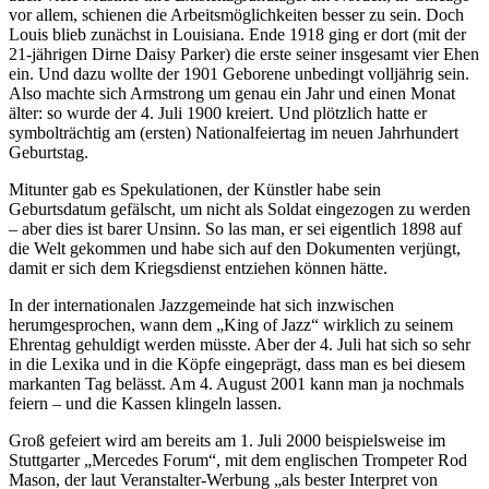
vor allem, schienen die Arbeitsmöglichkeiten besser zu sein. Doch
Louis blieb zunächst in Louisiana. Ende 1918 ging er dort (mit der
21-jährigen Dirne Daisy Parker) die erste seiner insgesamt vier Ehen
ein. Und dazu wollte der 1901 Geborene unbedingt volljährig sein.
Also machte sich Armstrong um genau ein Jahr und einen Monat
älter: so wurde der 4. Juli 1900 kreiert. Und plötzlich hatte er
symbolträchtig am (ersten) Nationalfeiertag im neuen Jahrhundert
Geburtstag.
Mitunter gab es Spekulationen, der Künstler habe sein
Geburtsdatum gefälscht, um nicht als Soldat eingezogen zu werden
– aber dies ist barer Unsinn. So las man, er sei eigentlich 1898 auf
die Welt gekommen und habe sich auf den Dokumenten verjüngt,
damit er sich dem Kriegsdienst entziehen können hätte.
In der internationalen Jazzgemeinde hat sich inzwischen
herumgesprochen, wann dem „King of Jazz“ wirklich zu seinem
Ehrentag gehuldigt werden müsste. Aber der 4. Juli hat sich so sehr
in die Lexika und in die Köpfe eingeprägt, dass man es bei diesem
markanten Tag belässt. Am 4. August 2001 kann man ja nochmals
feiern – und die Kassen klingeln lassen.
Groß gefeiert wird am bereits am 1. Juli 2000 beispielsweise im
Stuttgarter „Mercedes Forum“, mit dem englischen Trompeter Rod
Mason, der laut Veranstalter-Werbung „als bester Interpret von