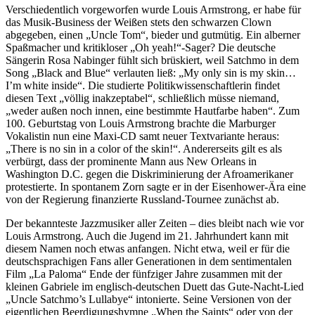
Verschiedentlich vorgeworfen wurde Louis Armstrong, er habe für
das Musik-Business der Weißen stets den schwarzen Clown
abgegeben, einen „Uncle Tom“, bieder und gutmütig. Ein alberner
Spaßmacher und kritikloser „Oh yeah!“-Sager? Die deutsche
Sängerin Rosa Nabinger fühlt sich brüskiert, weil Satchmo in dem
Song „Black and Blue“ verlauten ließ: „My only sin is my skin…
I’m white inside“. Die studierte Politikwissenschaftlerin findet
diesen Text „völlig inakzeptabel“, schließlich müsse niemand,
„weder außen noch innen, eine bestimmte Hautfarbe haben“. Zum
100. Geburtstag von Louis Armstrong brachte die Marburger
Vokalistin nun eine Maxi-CD samt neuer Textvariante heraus:
„There is no sin in a color of the skin!“. Andererseits gilt es als
verbürgt, dass der prominente Mann aus New Orleans in
Washington D.C. gegen die Diskriminierung der Afroamerikaner
protestierte. In spontanem Zorn sagte er in der Eisenhower-Ära eine
von der Regierung finanzierte Russland-Tournee zunächst ab.
Der bekannteste Jazzmusiker aller Zeiten – dies bleibt nach wie vor
Louis Armstrong. Auch die Jugend im 21. Jahrhundert kann mit
diesem Namen noch etwas anfangen. Nicht etwa, weil er für die
deutschsprachigen Fans aller Generationen in dem sentimentalen
Film „La Paloma“ Ende der fünfziger Jahre zusammen mit der
kleinen Gabriele im englisch-deutschen Duett das Gute-Nacht-Lied
„Uncle Satchmo’s Lullabye“ intonierte. Seine Versionen von der
eigentlichen Beerdigungshymne „When the Saints“ oder von der