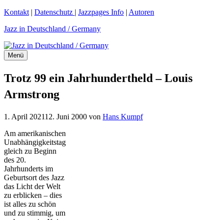
Zum
Kontakt
|
Datenschutz
|
Jazzpages Info
|
Autoren
Inhalt
Jazz in Deutschland / Germany
springen
Menü
Trotz 99 ein Jahrhundertheld – Louis
Armstrong
1. April 2021
12. Juni 2000
von
Hans Kumpf
Am amerikanischen
Unabhängigkeitstag
gleich zu Beginn
des 20.
Jahrhunderts im
Geburtsort des Jazz
das Licht der Welt
zu erblicken – dies
ist alles zu schön
und zu stimmig, um