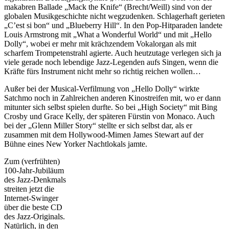
makabren Ballade „Mack the Knife“ (Brecht/Weill) sind von der
globalen Musikgeschichte nicht wegzudenken. Schlagerhaft gerieten
„C’est si bon“ und „Blueberry Hill“. In den Pop-Hitparaden landete
Louis Armstrong mit „What a Wonderful World“ und mit „Hello
Dolly“, wobei er mehr mit krächzendem Vokalorgan als mit
scharfem Trompetenstrahl agierte. Auch heutzutage verlegen sich ja
viele gerade noch lebendige Jazz-Legenden aufs Singen, wenn die
Kräfte fürs Instrument nicht mehr so richtig reichen wollen…
Außer bei der Musical-Verfilmung von „Hello Dolly“ wirkte
Satchmo noch in Zahlreichen anderen Kinostreifen mit, wo er dann
mitunter sich selbst spielen durfte. So bei „High Society“ mit Bing
Crosby und Grace Kelly, der späteren Fürstin von Monaco. Auch
bei der „Glenn Miller Story“ stellte er sich selbst dar, als er
zusammen mit dem Hollywood-Mimen James Stewart auf der
Bühne eines New Yorker Nachtlokals jamte.
Zum (verfrühten)
100-Jahr-Jubiläum
des Jazz-Denkmals
streiten jetzt die
Internet-Swinger
über die beste CD
des Jazz-Originals.
Natürlich, in den