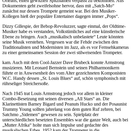
Orleans, einen gewitzten Spitznamen verpasst zu bekommen. Aus
Dokumenten geht zweifelsohne hervor, dass mit „Satch-Mo“
zunächst nur dessen Trompete gemeint war. Bei den Musiker-
Kollegen hieß der populäre Entertainer dagegen immer „Pops“.
Dizzy Gillespie, der Bebop-Revoluzzer, sagte einmal, der Oldtime-
Musiker habe es verstanden, Volkstümliches auf eine künstlerische
Ebene zu bringen. Auch „musikalisch unbelastete“ Leute könnten
seine Musik verstehen. Vergessen war die Fehde zwischen den
Traditionalisten und Modernisten im Jazz, als es vor Fernsehkameras
zu einer gemeinsamen Session der zwei stilweisenden Trompeter.
kam. Auch mit dem Cool-Jazzer Dave Brubeck konnte Armstrong
musizieren. Mit Leonard Bernstein und seinen Philharmonikern
führte er in Anwesenheit des vom Alter gezeichneten Komponisten
W.C. Handy dessen „St. Louis Blues“ auf, schön symphonisch mit
rührseliger Streichersoße.
Nach 1945 trat Louis Armstrong jedoch vor allem in kleiner
Combo-Besetzung mit seinen diversen „All Stars“ an. Die
Klarinettisten Barney Bigard und Peanuts Hucko und der Posaunist
Trummy Young sollten jahrelang von dem guten Ruf zehren, bei
Satchmo „Sidemen“ gewesen zu sein. Spielplatz der
unterschiedlichen besetzten Ensembles war die ganze Welt, auch bei
„Mutter Afrika“ holte man sich Impulse und gedachte des
musikalischen Erbes. 1952 kam der Trompeter in die