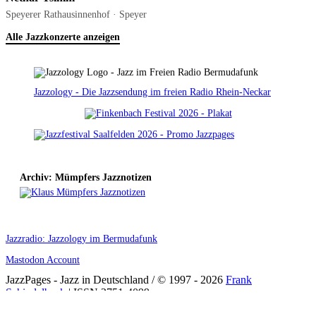
Speyerer Rathausinnenhof · Speyer
Alle Jazzkonzerte anzeigen
Jazzology - Die Jazzsendung im freien Radio Rhein-Neckar
Archiv: Mümpfers Jazznotizen
Jazzradio: Jazzology im Bermudafunk
Mastodon Account
JazzPages - Jazz in Deutschland / © 1997 - 2026
Frank
Schindelbeck
| ISSN 2751-4099
Scroll
WordPress Cookie Plugin von Real Cookie Banner