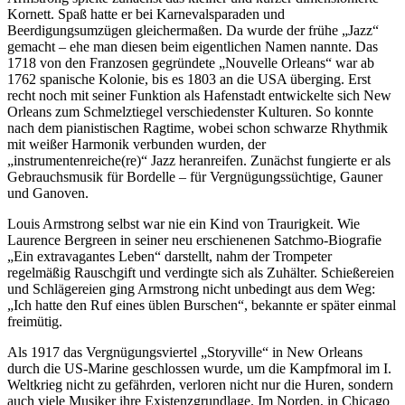
Kornett. Spaß hatte er bei Karnevalsparaden und
Beerdigungsumzügen gleichermaßen. Da wurde der frühe „Jazz“
gemacht – ehe man diesen beim eigentlichen Namen nannte. Das
1718 von den Franzosen gegründete „Nouvelle Orleans“ war ab
1762 spanische Kolonie, bis es 1803 an die USA überging. Erst
recht noch mit seiner Funktion als Hafenstadt entwickelte sich New
Orleans zum Schmelztiegel verschiedenster Kulturen. So konnte
nach dem pianistischen Ragtime, wobei schon schwarze Rhythmik
mit weißer Harmonik verbunden wurden, der
„instrumentenreiche(re)“ Jazz heranreifen. Zunächst fungierte er als
Gebrauchsmusik für Bordelle – für Vergnügungssüchtige, Gauner
und Ganoven.
Louis Armstrong selbst war nie ein Kind von Traurigkeit. Wie
Laurence Bergreen in seiner neu erschienenen Satchmo-Biografie
„Ein extravagantes Leben“ darstellt, nahm der Trompeter
regelmäßig Rauschgift und verdingte sich als Zuhälter. Schießereien
und Schlägereien ging Armstrong nicht unbedingt aus dem Weg:
„Ich hatte den Ruf eines üblen Burschen“, bekannte er später einmal
freimütig.
Als 1917 das Vergnügungsviertel „Storyville“ in New Orleans
durch die US-Marine geschlossen wurde, um die Kampfmoral im I.
Weltkrieg nicht zu gefährden, verloren nicht nur die Huren, sondern
auch viele Musiker ihre Existenzgrundlage. Im Norden, in Chicago