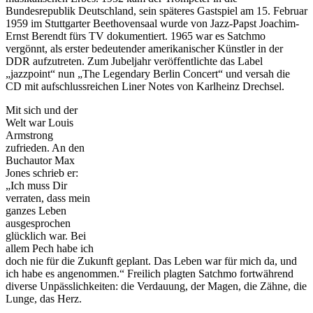
Bundesrepublik Deutschland, sein späteres Gastspiel am 15. Februar
1959 im Stuttgarter Beethovensaal wurde von Jazz-Papst Joachim-
Ernst Berendt fürs TV dokumentiert. 1965 war es Satchmo
vergönnt, als erster bedeutender amerikanischer Künstler in der
DDR aufzutreten. Zum Jubeljahr veröffentlichte das Label
„jazzpoint“ nun „The Legendary Berlin Concert“ und versah die
CD mit aufschlussreichen Liner Notes von Karlheinz Drechsel.
Mit sich und der
Welt war Louis
Armstrong
zufrieden. An den
Buchautor Max
Jones schrieb er:
„Ich muss Dir
verraten, dass mein
ganzes Leben
ausgesprochen
glücklich war. Bei
allem Pech habe ich
doch nie für die Zukunft geplant. Das Leben war für mich da, und
ich habe es angenommen.“ Freilich plagten Satchmo fortwährend
diverse Unpässlichkeiten: die Verdauung, der Magen, die Zähne, die
Lunge, das Herz.