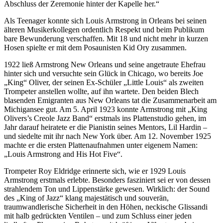
Abschluss der Zeremonie hinter der Kapelle her.“
Als Teenager konnte sich Louis Armstrong in Orleans bei seinen
älteren Musikerkollegen ordentlich Respekt und beim Publikum
bare Bewunderung verschaffen. Mit 18 und nicht mehr in kurzen
Hosen spielte er mit dem Posaunisten Kid Ory zusammen.
1922 ließ Armstrong New Orleans und seine angetraute Ehefrau
hinter sich und versuchte sein Glück in Chicago, wo bereits Joe
„King“ Oliver, der seinen Ex-Schüler „Little Louis“ als zweiten
Trompeter anstellen wollte, auf ihn wartete. Den beiden Blech
blasenden Emigranten aus New Orleans tat die Zusammenarbeit am
Michigansee gut. Am 5. April 1923 konnte Armstrong mit „King
Olivers’s Creole Jazz Band“ erstmals ins Plattenstudio gehen, im
Jahr darauf heiratete er die Pianistin seines Mentors, Lil Hardin –
und siedelte mit ihr nach New York über. Am 12. November 1925
machte er die ersten Plattenaufnahmen unter eigenem Namen:
„Louis Armstrong and His Hot Five“.
Trompeter Roy Eldridge erinnerte sich, wie er 1929 Louis
Armstrong erstmals erlebte. Besonders fasziniert sei er von dessen
strahlendem Ton und Lippenstärke gewesen. Wirklich: der Sound
des „King of Jazz“ klang majestätisch und souverän,
traumwandlerische Sicherheit in den Höhen, neckische Glissandi
mit halb gedrückten Ventilen – und zum Schluss einer jeden