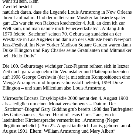
wahr zu sein. Kein
Zweifel besteht
natürlich daran, dass die Legende Louis Armstrong in New Orleans
ihren Lauf nahm. Und der mitteilsame Musiker fantasierte später
gar: „Es war ein von Raketen krachender 4. Juli, an dem ich zur
Welt kam, und man nannte mich Feuerwerksbaby“. Anfang Juli
1970 feierte „Satchmo“ seinen 70. Geburtstag zunächst an der
Westküste in Los Angeles und dann an der Ostküste beim Newport-
Jazz-Festival. Im New Yorker Madison Square Garden waren dann
Duke Ellington und Ray Charles seine Gratulanten und Mitmusiker
bei „Hello Dolly“.
Die 100. Geburtstage wichtiger Jazz-Figuren reihten sich in letzter
Zeit doch ganz angenehm für Veranstalter und Plattenproduzenten
auf: 1998 George Gershwin (der ja mit seinen Kompositionen eine
Menge Arrangier- und Improvisationsstoff lieferte), 1999 Duke
Ellington – und zum Millenium also Louis Armstrong.
Microsofts Encarta-Enzyklopädie 2000 nennt den 4. August 1900
als – lediglich um einen Monat verschobenes – Datum. Der
„Satchmo“-Biograf Gary Giddins grub bereits 1988 das Taufregister
des Gotteshauses „Sacred Heart of Jesus Christ“ aus, wo in
lateinischer Kirchensprache vermerkt ist: „Armstrong (Neger,
illegitim/unehelich). Am 25. August taufte ich Louis, geboren am 4.
August 1901, Eltern: William Armstrong und Mary Albert“.