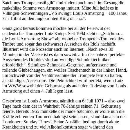
Satchmos Trompetenstil gilt“ und zudem auch noch im Gesang die
raukehlige Stimme von Armstrong imitiert. Mitte Juli heißt es in
Villingen-Schwenningen „VS swingt: Louis Armstrong – 100 Jahre.
Ein Tribut an den ungekrönten King of Jazz“.
Ganz groß heraus kommen möchte bei all der Feierwut der
ostdeutsche Trompeter Lutz Kniep. Seit 1994 zieht er „Satchmo…
die Louis Armstrong Show“ ab, wobei er Trompeten-Ton, vokales
Timbre und sogar das (schwarze) Aussehen des Idols nachäfft.
Illustriert wird die Prozedur auch im Internet: „Nach etwa 30
Minuten in der Maske ist es dann soweit… für das nahezu perfekte
Aussehen des Doubles sind aufwendige Schminktechniken
erforderlich“. Ständiges Zahnpasta-Gegrinse, aufgerissene und
rollende Glubschaugen, ein weißes Taschentuch in der linken Hand,
um Schweiß von der Ventilmaschine der Trompete fern zu halten,
als ständiges Accessoire. Die Peinlichkeit wird perfekt, wenn Lutz
im WWW sowohl den Geburtstag als auch den Todestag von Louis
Armstrong auf einen 4. Juli legen lässt.
Gestorben ist Louis Armstrong nämlich am 6. Juli 1971 – also zwei
Tage nach dem der in Wahrheit 70-Jährige seinen 71. Geburtstag
feierte. Bereits 1965 munkelte der müde Satchmo, er wolle nun die
Kräfte zehrenden Tourneen baldigst sein lassen, stand damals in der
Londoner „Sunday Times“. Seine Ausfälle, bedingt durch akute
Krankheiten und zu viel Alkoholkonsum sogar während den