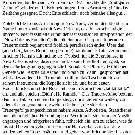
Konzerten, häuften sich. Vor dem 6.7.1971 brachte die „Stuttgarter
Zeitung“ wiederholt Falschmeldungen, Louis Armstrong hätte das
Zeitliche gesegnet. Doch: Ente schlecht, noch beinahe alles gut…
Zuletzt lebte Louis Armstrong in New York, verbunden bleibt sein
Name immer zunächst mit New Orleans, das ihn so sehr prägte.
Immer wieder faszinierte er mit der fast szenischen Interpretation der
„New Orleans Function“, die mit einem an Chopin erinnernden
Trauermarsch beginnt und fröhlich-paradiesisch endet. Über das
(auch bei „James Bond“ vorgeführte) traditionelle Totenzeremoniell
in seiner Heimatstadt meinte er: „Typisch für die Begräbnisse in
New Orleans ist es, dass man nur bis zum Friedhof traurig ist, zu
dem sehr langsam gegangen wird. Sobald der Pfarrer die üblichen
Gebete wie „Asche zu Asche und Staub zu Staub“ gesprochen hat,
wird alles anders. Der Trommler entfernt das Taschentuch von
seinem Instrument, die Kapelle zieht ab, und beim ersten
Häuserblock stimmt der Boss mit seinem Kornett ein „tat-tat-tat-ta“
an, und alle spielen „Didn’t He Ramble“. Das Trauergefolge beginnt
dann im Takt von einem Bürgersteig zum anderen zu wallen, vor
allem die so genannten „zweiten Reihen“, die sich dem
Trauergefolge angeschlossen haben: Ärzte, Advokaten, Staatsdiener
und alle möglichen Herumlungerer. Wer immer sich von der Musik
angezogen und mitgerissen fühlt, reiht sich ein, um zu sehen, was da
los ist. Die einen gehen nur ein paar Häuserblocks mit, andere
wollen keinen Ton versäumen und gehen vom Friedhofstor bis zum