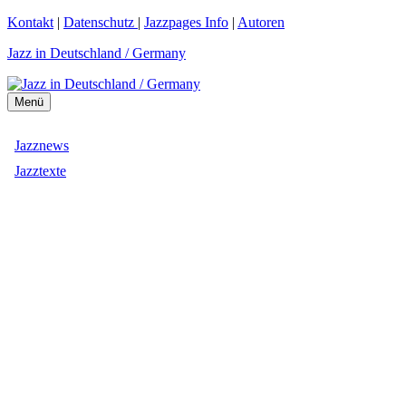
Zum
Kontakt
|
Datenschutz
|
Jazzpages Info
|
Autoren
Inhalt
Jazz in Deutschland / Germany
springen
Menü
Jazznews
Jazztexte