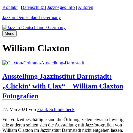
Zum
Kontakt
|
Datenschutz
|
Jazzpages Info
|
Autoren
Inhalt
Jazz in Deutschland / Germany
springen
Menü
William Claxton
Ausstellung Jazzinstitut Darmstadt:
„Clickin‘ with Clax“ – William Claxton
Fotografien
27. Mai 2021
von
Frank Schindelbeck
Für Vollzeitbeschäftigte sind die Öffnungszeiten etwas schwierig,
alle anderen sollten sich die Ausstellung mit Jazzfotografien von
William Claxton im Jazzinstitut Darmstadt nicht entgehen lassen.