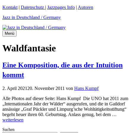
Zum
Kontakt
|
Datenschutz
|
Jazzpages Info
|
Autoren
Inhalt
Jazz in Deutschland / Germany
springen
Menü
Waldfantasie
Eine Komposition, die aus der Intuition
kommt
2. April 2021
20. November 2011
von
Hans Kumpf
Alle Photos auf dieser Seite: Hans Kumpf Die UNO hat 2011 zum
„Internationalen Jahr der Wälder“ ausgerufen, und die in Gaildorf
ansässige „Graf Pückler und Limpurg’sche Wohltätigkeitsstiftung“
begeht heuer ihren 60. Geburtstag. Anlass genug, bei dem …
weiterlesen
Suchen