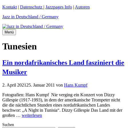
Zum
Kontakt
|
Datenschutz
|
Jazzpages Info
|
Autoren
Inhalt
Jazz in Deutschland / Germany
springen
Menü
Tunesien
Ein nordafrikanisches Land fasziniert die
Musiker
2. April 2021
25. Januar 2011
von
Hans Kumpf
Fotografien: Hans Kumpf Nie verging ein Konzert von Dizzy
Gillespie (1917-1993), in dem der amerikanische Trompeter nicht
die die nächtlichen Stunden eines nordafrikanischen Landes
beschwor: „A Night in Tunisia“. Dizzy Gillespie Das Land mit der
großen …
weiterlesen
Suchen