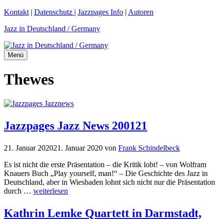
Zum
Kontakt
|
Datenschutz
|
Jazzpages Info
|
Autoren
Inhalt
Jazz in Deutschland / Germany
springen
Menü
Thewes
Jazzpages Jazz News 200121
21. Januar 2020
21. Januar 2020
von
Frank Schindelbeck
Es ist nicht die erste Präsentation – die Kritik lobt! – von Wolfram
Knauers Buch „Play yourself, man!“ – Die Geschichte des Jazz in
Deutschland, aber in Wiesbaden lohnt sich nicht nur die Präsentation
durch …
weiterlesen
Kathrin Lemke Quartett in Darmstadt,