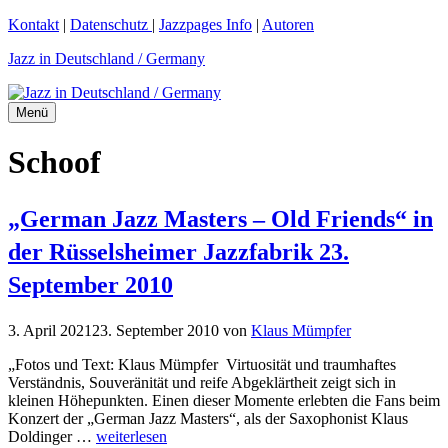
Zum
Kontakt
|
Datenschutz
|
Jazzpages Info
|
Autoren
Inhalt
Jazz in Deutschland / Germany
springen
Menü
Schoof
„German Jazz Masters – Old Friends“ in
der Rüsselsheimer Jazzfabrik 23.
September 2010
3. April 2021
23. September 2010
von
Klaus Mümpfer
„Fotos und Text: Klaus Mümpfer Virtuosität und traumhaftes
Verständnis, Souveränität und reife Abgeklärtheit zeigt sich in
kleinen Höhepunkten. Einen dieser Momente erlebten die Fans beim
Konzert der „German Jazz Masters“, als der Saxophonist Klaus
Doldinger …
weiterlesen