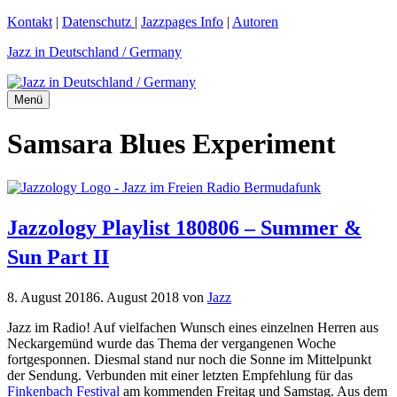
Zum
Kontakt
|
Datenschutz
|
Jazzpages Info
|
Autoren
Inhalt
Jazz in Deutschland / Germany
springen
Menü
Samsara Blues Experiment
Jazzology Playlist 180806 – Summer &
Sun Part II
8. August 2018
6. August 2018
von
Jazz
Jazz im Radio! Auf vielfachen Wunsch eines einzelnen Herren aus
Neckargemünd wurde das Thema der vergangenen Woche
fortgesponnen. Diesmal stand nur noch die Sonne im Mittelpunkt
der Sendung. Verbunden mit einer letzten Empfehlung für das
Finkenbach Festival
am kommenden Freitag und Samstag. Aus dem