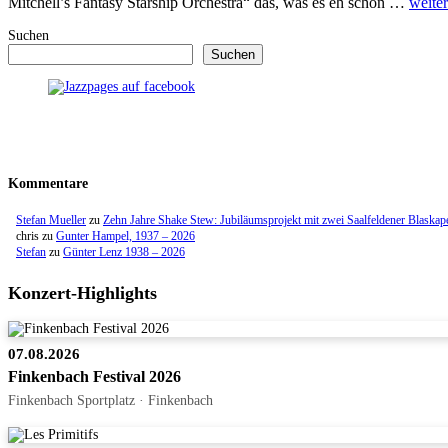
Mitchell’s Fantasy Starship Orchestra“ das, was es eh schon …
weiter
Suchen
Suchen
Kommentare
Stefan Mueller
zu
Zehn Jahre Shake Stew: Jubiläumsprojekt mit zwei Saalfeldener Blaskap
chris
zu
Gunter Hampel, 1937 – 2026
Stefan
zu
Günter Lenz 1938 – 2026
Konzert-Highlights
07.08.2026
Finkenbach Festival 2026
Finkenbach Sportplatz · Finkenbach