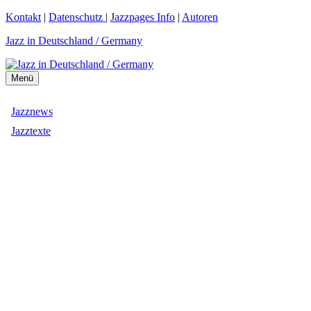
Zum
Kontakt
|
Datenschutz
|
Jazzpages Info
|
Autoren
Inhalt
Jazz in Deutschland / Germany
springen
Menü
Jazznews
Jazztexte