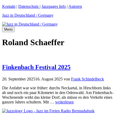
Zum
Kontakt
|
Datenschutz
|
Jazzpages Info
|
Autoren
Inhalt
Jazz in Deutschland / Germany
springen
Menü
Roland Schaeffer
Finkenbach Festival 2025
20. September 2025
16. August 2025
von
Frank Schindelbeck
Die Anfahrt war wie früher: durchs Neckartal, in Hirschhorn links
ab und noch ein paar Kilometer in den Odenwald. Am Finkenbach-
Wochenende wirkt das kleine Dorf, als müsse es den Verkehr eines
ganzen Jahres schultern. Mit …
weiterlesen