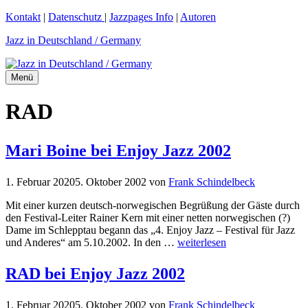
Zum
Kontakt
|
Datenschutz
|
Jazzpages Info
|
Autoren
Inhalt
Jazz in Deutschland / Germany
springen
Menü
RAD
Mari Boine bei Enjoy Jazz 2002
1. Februar 2020
5. Oktober 2002
von
Frank Schindelbeck
Mit einer kurzen deutsch-norwegischen Begrüßung der Gäste durch
den Festival-Leiter Rainer Kern mit einer netten norwegischen (?)
Dame im Schlepptau begann das „4. Enjoy Jazz – Festival für Jazz
und Anderes“ am 5.10.2002. In den …
weiterlesen
RAD bei Enjoy Jazz 2002
1. Februar 2020
5. Oktober 2002
von
Frank Schindelbeck