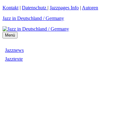
Zum
Kontakt
|
Datenschutz
|
Jazzpages Info
|
Autoren
Inhalt
Jazz in Deutschland / Germany
springen
Menü
Jazznews
Jazztexte