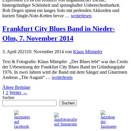
hintergründiger Schönheit und sprunghafter Unberechenbarkeit.
Bob Degen spinnt ein langes Solo mit perlenden Akkorden und
kurzen Single-Note-Ketten bevor …
weiterlesen
Frankfurt City Blues Band in Nieder-
Olm, 7. November 2014
3. April 2021
10. November 2014
von
Klaus Mümpfer
Text & Fotografie: Klaus Mümpfer „Der Blues lebt“ war das Credo
der Urbesetzung der Frankfurt City Blues Band im Gründungsjahr
1976. In zwei Jahren wird die Band mit dem Sänger und Gitarristen
Andreas „The August“ …
weiterlesen
Ältere Beiträge
Seite
Seite
1
2
Weiter
→
Suchen
Suchen