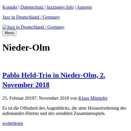
Zum
Kontakt
|
Datenschutz
|
Jazzpages Info
|
Autoren
Inhalt
Jazz in Deutschland / Germany
springen
Menü
Nieder-Olm
Pablo Held-Trio in Nieder-Olm, 2.
November 2018
25. Februar 2019
7. November 2018
von
Klaus Mümpfer
Es ist die Offenheit des Augenblicks, die stete Herausforderung des
aufeinander-Hörens und des sensiblen Zusammenspiels.
weiterlesen