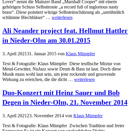
Lover“ nennt die Mainzer Band „Marshall Cooper“ mit einem
gehörigen Schuss Selbstironie „a record full of inglorious nasty
brass“. Diese pointiert witzige Selbsteinschätzung als „unrühmlich
schlimme Blechbläser“ …
weiterlesen
Ali Neander project feat. Hellmut Hattler
in Nieder-Olm am 30.01.2015
3. April 2021
31. Januar 2015
von
Klaus Mümpfer
Text & Fotografie: Klaus Mümpfer Diese teuflische Mixtur von
Metal-Gewitter, NuJazz sowie Drum & Bass ist laut. Doch diese
Musik muss wohl laut sein, um jene rockende und groovende
Wirkung zu erreichen, die die dicht …
weiterlesen
Duo-Konzert mit Heinz Sauer und Bob
Degen in Nieder-Olm, 21. November 2014
3. April 2021
23. November 2014
von
Klaus Mümpfer
Text & Fotografie: Klaus Mümpfer Zwischen Tradition und freier
Expression Es ist ein Konzert von unglaublicher Dichte,