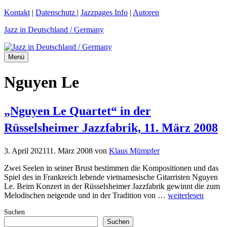
Zum
Kontakt
|
Datenschutz
|
Jazzpages Info
|
Autoren
Inhalt
Jazz in Deutschland / Germany
springen
Menü
Nguyen Le
„Nguyen Le Quartet“ in der
Rüsselsheimer Jazzfabrik, 11. März 2008
3. April 2021
11. März 2008
von
Klaus Mümpfer
Zwei Seelen in seiner Brust bestimmen die Kompositionen und das
Spiel des in Frankreich lebende vietnamesische Gitarristen Nguyen
Le. Beim Konzert in der Rüsselsheimer Jazzfabrik gewinnt die zum
Melodischen neigende und in der Tradition von …
weiterlesen
Suchen
Suchen