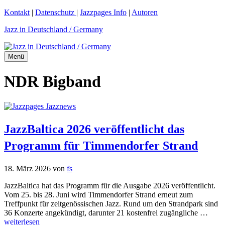
Zum
Kontakt
|
Datenschutz
|
Jazzpages Info
|
Autoren
Inhalt
Jazz in Deutschland / Germany
springen
Menü
NDR Bigband
JazzBaltica 2026 veröffentlicht das
Programm für Timmendorfer Strand
18. März 2026
von
fs
JazzBaltica hat das Programm für die Ausgabe 2026 veröffentlicht.
Vom 25. bis 28. Juni wird Timmendorfer Strand erneut zum
Treffpunkt für zeitgenössischen Jazz. Rund um den Strandpark sind
36 Konzerte angekündigt, darunter 21 kostenfrei zugängliche …
weiterlesen