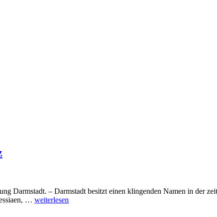
z
hung Darmstadt. – Darmstadt besitzt einen klingenden Namen in der ze
Messiaen, …
weiterlesen