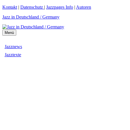
Zum
Kontakt
|
Datenschutz
|
Jazzpages Info
|
Autoren
Inhalt
Jazz in Deutschland / Germany
springen
Menü
Jazznews
Jazztexte