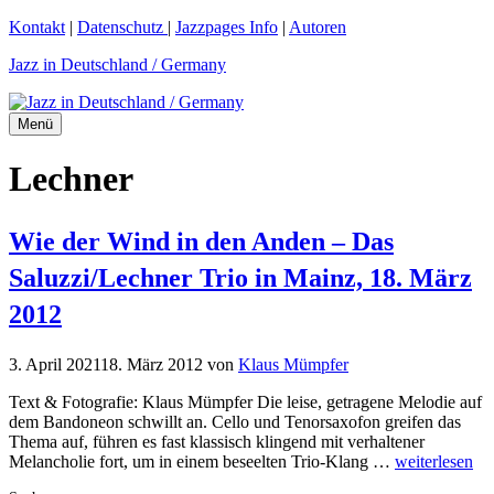
Zum
Kontakt
|
Datenschutz
|
Jazzpages Info
|
Autoren
Inhalt
Jazz in Deutschland / Germany
springen
Menü
Lechner
Wie der Wind in den Anden – Das
Saluzzi/Lechner Trio in Mainz, 18. März
2012
3. April 2021
18. März 2012
von
Klaus Mümpfer
Text & Fotografie: Klaus Mümpfer Die leise, getragene Melodie auf
dem Bandoneon schwillt an. Cello und Tenorsaxofon greifen das
Thema auf, führen es fast klassisch klingend mit verhaltener
Melancholie fort, um in einem beseelten Trio-Klang …
weiterlesen