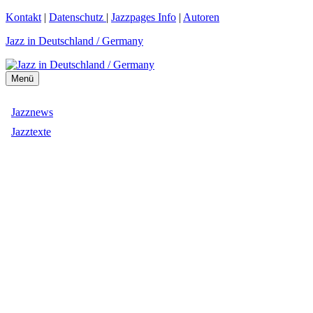
Zum
Kontakt
|
Datenschutz
|
Jazzpages Info
|
Autoren
Inhalt
Jazz in Deutschland / Germany
springen
Menü
Jazznews
Jazztexte