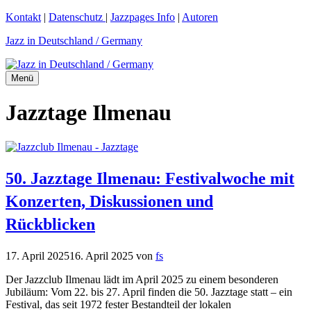
Zum
Kontakt
|
Datenschutz
|
Jazzpages Info
|
Autoren
Inhalt
Jazz in Deutschland / Germany
springen
Menü
Jazztage Ilmenau
50. Jazztage Ilmenau: Festivalwoche mit
Konzerten, Diskussionen und
Rückblicken
17. April 2025
16. April 2025
von
fs
Der Jazzclub Ilmenau lädt im April 2025 zu einem besonderen
Jubiläum: Vom 22. bis 27. April finden die 50. Jazztage statt – ein
Festival, das seit 1972 fester Bestandteil der lokalen