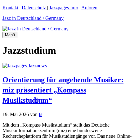
Zum
Kontakt
|
Datenschutz
|
Jazzpages Info
|
Autoren
Inhalt
Jazz in Deutschland / Germany
springen
Menü
Jazzstudium
Orientierung für angehende Musiker:
miz präsentiert „Kompass
Musikstudium“
19. Mai 2026
von
fs
Mit dem „Kompass Musikstudium“ stellt das Deutsche
Musikinformationszentrum (miz) eine bundesweite
Rechercheplattform für Musikstudiengänge vor. Das neue Online-