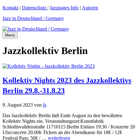
Zum
Kontakt
|
Datenschutz
|
Jazzpages Info
|
Autoren
Inhalt
Jazz in Deutschland / Germany
springen
Menü
Jazzkollektiv Berlin
Kollektiv Nights 2023 des Jazzkollektivs
Berlin 29.8.-31.8.23
9. August 2023
von
fs
Das Jazzkollektiv Berlin lädt Ende August zu den bewährten
Kollektiv Nights ein. Veranstaltungsort:Kunstfabrik
SchlotInvalidenstraße 11710115 Berlin Einlass 19:30 / Konzerte 20
Uhrconcerts 20.00h Tickets an der Abendkasse für 18€ / 12€
Festival Pass: 50€ / …
weiterlesen