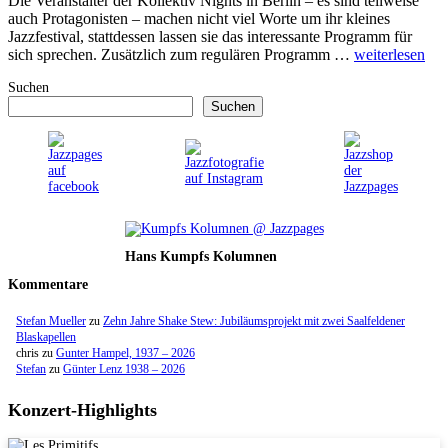
Die Veranstalter der Kollektiv Nights in Berlin – es sind teilweise
auch Protagonisten – machen nicht viel Worte um ihr kleines
Jazzfestival, stattdessen lassen sie das interessante Programm für
sich sprechen. Zusätzlich zum regulären Programm …
weiterlesen
Suchen
Suchen
Hans Kumpfs Kolumnen
Kommentare
Stefan Mueller
zu
Zehn Jahre Shake Stew: Jubiläumsprojekt mit zwei Saalfeldener
Blaskapellen
chris
zu
Gunter Hampel, 1937 – 2026
Stefan
zu
Günter Lenz 1938 – 2026
Konzert-Highlights