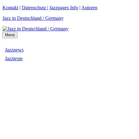
Zum
Kontakt
|
Datenschutz
|
Jazzpages Info
|
Autoren
Inhalt
Jazz in Deutschland / Germany
springen
Menü
Jazznews
Jazztexte