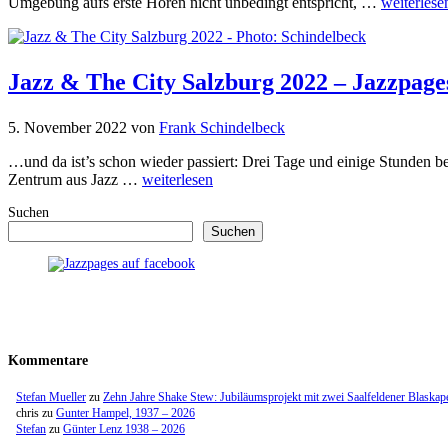
Umgebung aufs erste Hören nicht unbedingt entspricht, …
weiterlese
Jazz & The City Salzburg 2022 – Jazzpage
5. November 2022
von
Frank Schindelbeck
…und da ist’s schon wieder passiert: Drei Tage und einige Stunden be
Zentrum aus Jazz …
weiterlesen
Suchen
Suchen
Kommentare
Stefan Mueller
zu
Zehn Jahre Shake Stew: Jubiläumsprojekt mit zwei Saalfeldener Blaskap
chris
zu
Gunter Hampel, 1937 – 2026
Stefan
zu
Günter Lenz 1938 – 2026