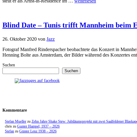
stellt er als Artist-in-Residence im …
weiterlesen
Blind Date – Tunis trifft Mannheim beim 
26. Oktober 2020
von
Jazz
Fotograf Manfred Rinderspacher beobachtete das Konzert in Mannheim
Henning Bolte aus Amsterdam, der Bilder während des Konzertes e
Suchen
Suchen
Kommentare
Stefan Mueller
zu
Zehn Jahre Shake Stew: Jubiläumsprojekt mit zwei Saalfeldener Blaskap
chris
zu
Gunter Hampel, 1937 – 2026
Stefan
zu
Günter Lenz 1938 – 2026