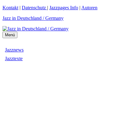
Zum
Kontakt
|
Datenschutz
|
Jazzpages Info
|
Autoren
Inhalt
Jazz in Deutschland / Germany
springen
Menü
Jazznews
Jazztexte